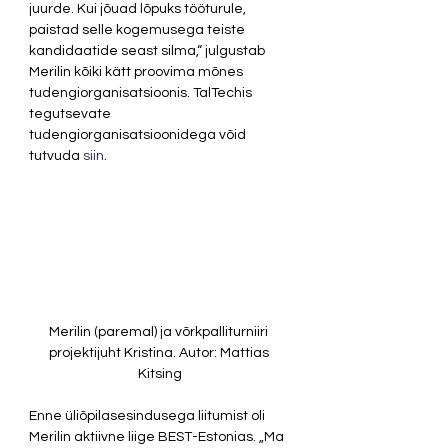
juurde. Kui jõuad lõpuks tööturule, 
paistad selle kogemusega teiste 
kandidaatide seast silma,“ julgustab 
Merilin kõiki kätt proovima mõnes 
tudengiorganisatsioonis. TalTechis 
tegutsevate 
tudengiorganisatsioonidega võid 
tutvuda 
siin
.  
Merilin (paremal) ja võrkpalliturniiri 
projektijuht Kristina. Autor: Mattias 
Kitsing
Enne üliõpilasesindusega liitumist oli 
Merilin aktiivne liige BEST-Estonias. „Ma 