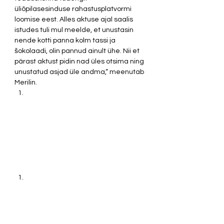
üliõpilasesinduse rahastusplatvormi 
loomise eest. Alles aktuse ajal saalis 
istudes tuli mul meelde, et unustasin 
nende kotti panna kolm tassi ja 
šokolaadi, olin pannud ainult ühe. Nii et 
pärast aktust pidin nad üles otsima ning 
unustatud asjad üle andma,“ meenutab 
Merilin.  