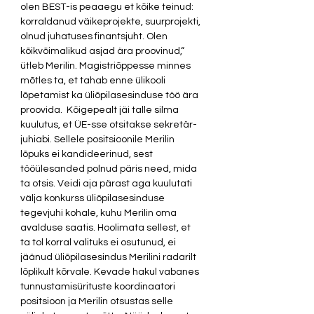
olen BEST-is peaaegu et kõike teinud: 
korraldanud väikeprojekte, suurprojekti, 
olnud juhatuses finantsjuht. Olen 
kõikvõimalikud asjad ära proovinud,“ 
ütleb Merilin. Magistriõppesse minnes 
mõtles ta, et tahab enne ülikooli 
lõpetamist ka üliõpilasesinduse töö ära 
proovida.  Kõigepealt jäi talle silma 
kuulutus, et ÜE-sse otsitakse sekretär-
juhiabi. Sellele positsioonile Merilin 
lõpuks ei kandideerinud, sest 
tööülesanded polnud päris need, mida 
ta otsis. Veidi aja pärast aga kuulutati 
välja konkurss üliõpilasesinduse 
tegevjuhi kohale, kuhu Merilin oma 
avalduse saatis. Hoolimata sellest, et 
ta tol korral valituks ei osutunud, ei 
jäänud üliõpilasesindus Merilini radarilt 
lõplikult kõrvale. Kevade hakul vabanes 
tunnustamisürituste koordinaatori 
positsioon ja Merilin otsustas selle 