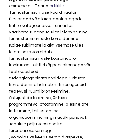
esimesele ÜE sarja 
artiklile
. 
Tunnustamisürituse koordinaatori 
ülesanded võib laias laastus jagada 
kahte kategooriasse: tunnustust 
väärivate tudengite üles leidmine ning 
tunnustamisürituste korraldamine. 
Kõige tublimate ja aktiivsemate üles 
leidmiseks korraldab 
tunnustamisürituste koordinaator 
konkursse, suhtleb õppeosakonnaga või 
teeb koostööd 
tudengiorganisatsioonidega. Ürituste 
korraldamine hõlmab mitmesuguseid 
tegevusi: ruumi broneerimine, 
õhtujuhtide leidmine, ürituse 
programmi väljatöötamine ja esinejate 
kutsumine, toitlustamise 
organiseerimine ning muudki põnevat. 
Tehakse palju koostööd ka 
turundusosakonnaga. 
„Võibolla üks keerulisemaid aspekte, 