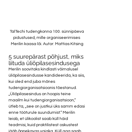
TalTechi tudengkonna 100. sünnipäeva 
pidustused, mille organiseerimises 
Merilin kaasa lõi. Autor: Mattias Kitsing
5 suurepärast põhjust, miks 
liituda üliõpilasesindusega 
Merilin soovitaks kindlasti võimalusel 
üliõpilasesindusse kandideerida, ka siis, 
kui oled end juba mõnes 
tudengiorganisatsioonis tõestanud. 
„Üliõpilasesindus on hoopis teine 
maailm kui tudengiorganisatsioon,“ 
ütleb ta, „see on justkui üks samm edasi 
enne tööturule suundumist.“ Merilin 
leiab, et ülikoolist saab küll häid 
teadmisi, kuid praktilistest oskustest 
jääb õppekavas vajaka. Küll aga saab 