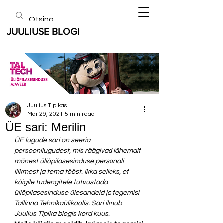
JUULIUSE BLOGI
Juulius Tipikas
Mar 29, 2021
5 min read
ÜE sari: Merilin
ÜE lugude sari on seeria 
persoonilugudest, mis räägivad lähemalt 
mõnest üliõpilasesinduse personali 
liikmest ja tema tööst. Ikka selleks, et 
kõigile tudengitele tutvustada 
üliõpilasesinduse ülesandeid ja tegemisi 
Tallinna Tehnikaülikoolis. Sari ilmub 
Juulius Tipika blogis kord kuus.