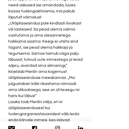
need oskused ise omandada, lüües 
kaasa tudengiaktivismis, mis pakub 
lõputult võimalusi! 
„Üliõpilasesindus pole kindlasti liivakast 
või lasteaed. Sa pead olema valmis 
vastutama ja oma ülesannetega 
hakkama saama. Keegi ei utsita sind 
tagant, ise pead olema hakkaja ja 
tegutsema. Samas toimub väga palju 
lõbusat, tutvud uute inimestega ja leiad 
sõpru, avardad oma silmaringi,“ 
kirjeldab Merilin oma kogemust 
üliõpilasesinduse meeskonnas. „Ma 
julgustaksin kõiki rikastama niimoodi 
oma ülikooliaega, see on ühteaegu nii 
hariv kui lõbus!“ 
Lisaks toob Merilin välja, et nii 
üliõpilasesindusest kui 
tudengiorganisatsioonidest võib leida 
enda kõrvale inimesi, kes jäävad 
sinuga kogu eluks. Need on inimesed, 