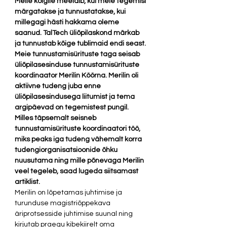
Meile kõigile meeldib, kui meie tegemisi 
märgatakse ja tunnustatakse, kui 
millegagi hästi hakkama oleme 
saanud. TalTech üliõpilaskond märkab 
ja tunnustab kõige tublimaid endi seast. 
Meie tunnustamisürituste taga seisab 
üliõpilasesinduse tunnustamisürituste 
koordinaator Merilin Köörna. Merilin oli 
aktiivne tudeng juba enne 
üliõpilasesindusega liitumist ja tema 
argipäevad on tegemistest pungil. 
Milles täpsemalt seisneb 
tunnustamisürituste koordinaatori töö, 
miks peaks iga tudeng vähemalt korra 
tudengiorganisatsioonide õhku 
nuusutama ning mille põnevaga Merilin 
veel tegeleb, saad lugeda siitsamast 
artiklist.
Merilin on lõpetamas juhtimise ja 
turunduse magistriõppekava 
äriprotsesside juhtimise suunal ning 
kirjutab praegu kibekiirelt oma 