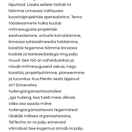
lõputööd. Lisaks sellele töötab ta 
Nõmme Linnaosa Valitsuses 
koostööprojektide spetsialistina. Tema 
tööülesannete hulka kuulub 
mitmesuguste projektide 
eestvedamine, ürituste korraldamine, 
linnaosa sotsiaalmeedia haldamine, 
koostöö tegemine Nõmme linnaosa 
koolide ja lasteaedadega ning palju 
muud. See töö on vaheldusrikas ja 
nõuab mitmesuguseid oskusi, nagu 
koostöö, projektijuhtimine, planeerimine 
ja turundus. Kus Merilin seda õppinud 
on? Erinevates 
tudengiorganisatsioonides!  
„Iga tudeng, kes tuleb meie ülikooli, 
võiks osa saada mõne 
tudengiorganisatsiooni tegemistest. 
Ükskõik millises organisatsioonis, 
TalTechis on nii palju erinevaid 
võimalusi! See kogemus annab nii palju 