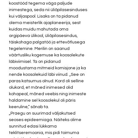
koostööd tegema väga paljude 
inimestega, seda nii üliõpilasesinduses 
kui väljaspool. Lisaks on ta pidanud 
olema meisterlik ajaplaneerija, sest  
kuidas muidu mahutada oma 
argipäeva ülikool, üliõpilasesindus, 
täiskohaga palgatöö ja ettevõtlusega 
tegelemine. Merilin on saanud 
väärtusliku kogemuse ka koosolekute 
läbiviimisel. Ta on pidanud 
moodustama mitmeid komisjone ja ka 
nende koosolekuid läbi viinud. „See on 
paras katsumus olnud. Kord oli selline 
olukord, et mõned inimesed olid 
kohapeal, mõned veebis ning inimeste 
haldamine sel koosolekul oli päris 
keeruline,“ sõnab ta. 
„Praegu on suurimad väljakutsed 
seoses epideemiaga. Näiteks olime 
sunnitud edasi lükkama 
teklitseremoonia, mis pidi toimuma 