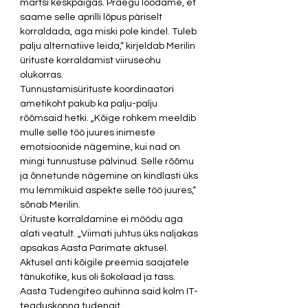
märtsi keskpaigas. Praegu loodame, et 
saame selle aprilli lõpus päriselt 
korraldada, aga miski pole kindel. Tuleb 
palju alternatiive leida,“ kirjeldab Merilin 
ürituste korraldamist viiruseohu 
olukorras. 
Tunnustamisürituste koordinaatori 
ametikoht pakub ka palju-palju 
rõõmsaid hetki. „Kõige rohkem meeldib 
mulle selle töö juures inimeste 
emotsioonide nägemine, kui nad on 
mingi tunnustuse pälvinud. Selle rõõmu 
ja õnnetunde nägemine on kindlasti üks 
mu lemmikuid aspekte selle töö juures,“ 
sõnab Merilin. 
Ürituste korraldamine ei möödu aga 
alati veatult. „Viimati juhtus üks naljakas 
apsakas Aasta Parimate aktusel. 
Aktusel anti kõigile preemia saajatele 
tänukotike, kus oli šokolaad ja tass. 
Aasta Tudengiteo auhinna said kolm IT-
teaduskonna tudengit 