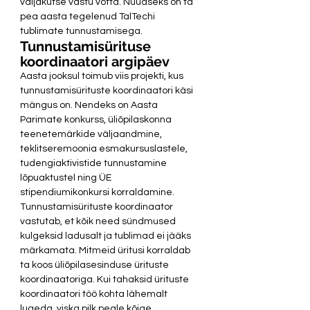
väljakutse vastu võtta. Nüüdseks on ta 
pea aasta tegelenud TalTechi 
tublimate tunnustamisega.  
Tunnustamisürituse 
koordinaatori argipäev
Aasta jooksul toimub viis projekti, kus 
tunnustamisürituste koordinaatori käsi 
mängus on. Nendeks on Aasta 
Parimate konkurss, üliõpilaskonna 
teenetemärkide väljaandmine, 
teklitseremoonia esmakursuslastele, 
tudengiaktivistide tunnustamine 
lõpuaktustel ning ÜE 
stipendiumikonkursi korraldamine. 
Tunnustamisürituste koordinaator 
vastutab, et kõik need sündmused 
kulgeksid ladusalt ja tublimad ei jääks 
märkamata. Mitmeid üritusi korraldab 
ta koos üliõpilasesinduse ürituste 
koordinaatoriga. Kui tahaksid ürituste 
koordinaatori töö kohta lähemalt 
lugeda, viska pilk peale kõige 