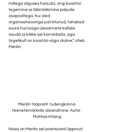
millega alguses harjuda, ongi koostöö 
tegemine ja läbirääkimine paljude 
osapooltega. Kui oled 
organisatsiooniga just liitunud, tahaksid 
suure hurraaga ülesannete kallale 
asuda ja kõike ise korraldada, aga 
tegelikult on koostöö väga oluline,“ ütleb 
Merilin.  
Merilin tööpostil: tudengkonna 
teenetemärkide üleandmine. Autor: 
Mattias Kitsing
Niisiis on Merilin sel positsioonil õppinud 