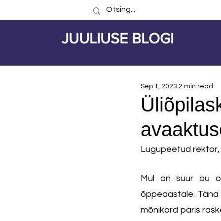
JUULIUSE BLOGI
Sep 1, 2023
2 min read
Üliõpila
avaaktus
Lugupeetud rektor, ü
Mul on suur au o
õppeaastale. Täna 
mõnikord päris raske