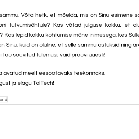
sammu. Võta hetk, et mõelda, mis on Sinu esimene s
ni tutvumisõhtule? Kas võtad julguse kokku, et alu
? Kas lepid kokku kohtumise mõne inimesega, kes Sulle ü
on Sinu, kuid on oluline, et selle sammu astuksid ning är
too soovitud tulemusi, vaid proovi uuesti!
t ja avatud meelt eesootavaks teekonnaks.
gust ja elagu TalTech!
kond