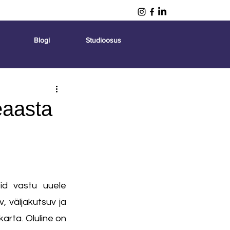
Blogi
Studioosus
eaasta
d vastu uuele 
väljakutsuv ja 
arta. Oluline on 