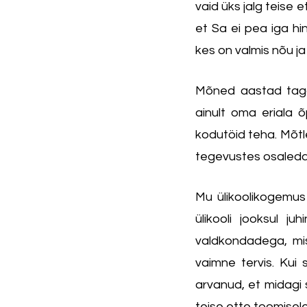
vaid üks jalg teise 
et Sa ei pea iga h
kes on valmis nõu ja
Mõned aastad tagas
ainult oma eriala õp
kodutöid teha. Mõtle
tegevustes osaleda
Mu ülikoolikogemus
ülikooli jooksul j
valdkondadega, mis
vaimne tervis. Kui 
arvanud, et midagi 
teise ette toomisel