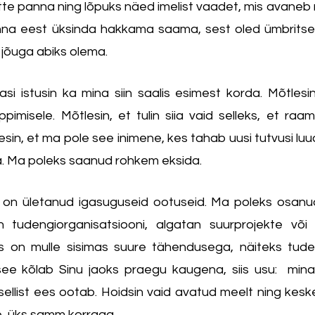
ette panna ning lõpuks näed imelist vaadet, mis avaneb 
inna eest üksinda hakkama saama, sest oled ümbritset
 jõuga abiks olema.
i istusin ka mina siin saalis esimest korda. Mõtlesin
pimisele. Mõtlesin, et tulin siia vaid selleks, et raam
sin, et ma pole see inimene, kes tahab uusi tutvusi luua 
. Ma poleks saanud rohkem eksida.
 on ületanud igasuguseid ootuseid. Ma poleks osanud 
uhin tudengiorganisatsiooni, algatan suurprojekte või
 on mulle sisimas suure tähendusega, näiteks tuden
see kõlab Sinu jaoks praegu kaugena, siis usu:  mina
sellist ees ootab. Hoidsin vaid avatud meelt ning keske
e, üks samm korraga.