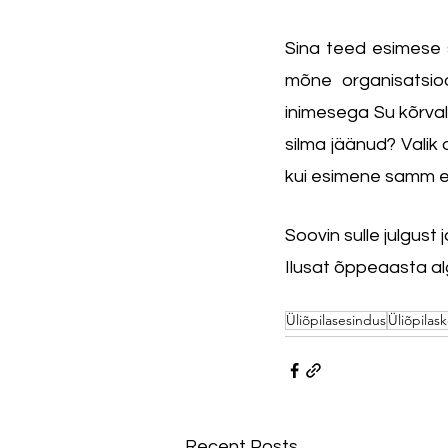
Sina teed esimese 
mõne organisatsioo
inimesega Su kõrval
silma jäänud? Valik 
kui esimene samm ei 
Soovin sulle julgus
Ilusat õppeaasta al
Üliõpilasesindus
Üliõpilas
Recent Posts