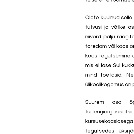
Olete kuulnud selle 
tutvusi ja võtke os
niivõrd palju räägi
toredam või koos on 
koos tegutsemine an
mis ei lase Sul kukk
mind toetasid. Ne
ülikoolikogemus on 
Suurem osa õpp
tudengiorganisat
kursusekaaslasega
tegutsedes - üksi jõ