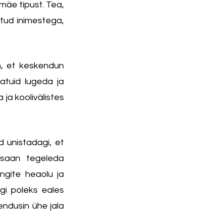
mäe tipust. Tea, 
ud inimestega, 
, et keskendun 
atuid lugeda ja 
ja koolivälistes 
unistadagi, et 
 saan tegeleda 
gite heaolu ja 
gi poleks eales 
ndusin ühe jala 