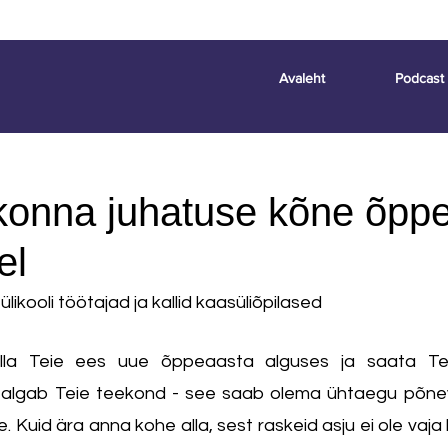
Avaleht
Podcast
skonna juhatuse kõne õpp
el
likooli töötajad ja kallid kaasüliõpilased
lla Teie ees uue õppeaasta alguses ja saata Tei
algab Teie teekond - see saab olema ühtaegu põnev, 
. Kuid ära anna kohe alla, sest raskeid asju ei ole vaja k