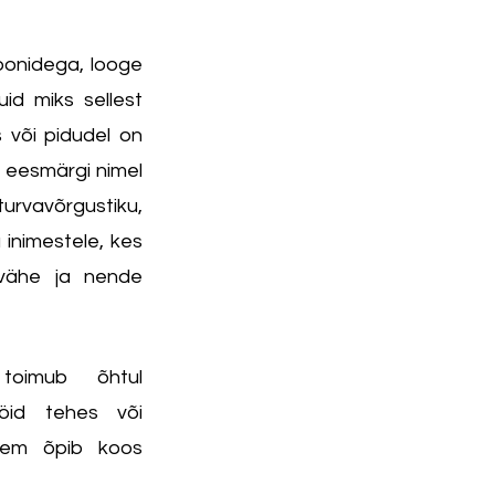
oonidega, looge 
id miks sellest 
 või pidudel on 
 eesmärgi nimel 
urvavõrgustiku, 
 inimestele, kes 
vähe ja nende 
oimub õhtul 
öid tehes või 
kem õpib koos 