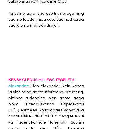
valdkonnas valiti Karoliine Orav. 
Tutvume uute juhatuse liikmetega ning 
saame teada, mida soovivad nad korda 
saata oma mandaadi ajal.
KES SA OLED JA MILLEGA TEGELED?
Alexander: 
Olen Alexander Rein Robas 
ja olen teise aasta informaatika tudeng. 
Aktiivse tudengina olen aasta aega 
olnud IT-teaduskonna üliõpilaskogu 
(ITÜK) esimees, korraldades vahvaid ja 
hariduslikke üritusi nii IT-tudengitele kui 
ka tudengkonnale laiemalt. Suurim 
üritus, mida olen ITÜKi liikmena 