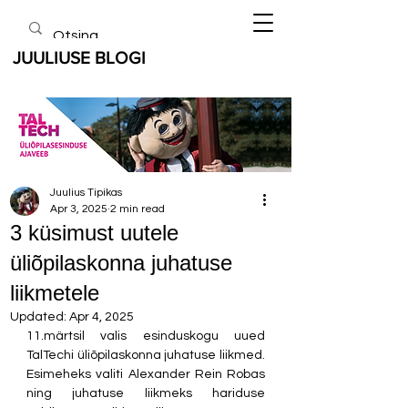
JUULIUSE BLOGI
Juulius Tipikas
Apr 3, 2025
2 min read
3 küsimust uutele
üliõpilaskonna juhatuse
liikmetele
Updated:
Apr 4, 2025
11.märtsil valis esinduskogu uued 
TalTechi üliõpilaskonna juhatuse liikmed. 
Esimeheks valiti Alexander Rein Robas 
ning juhatuse liikmeks hariduse 