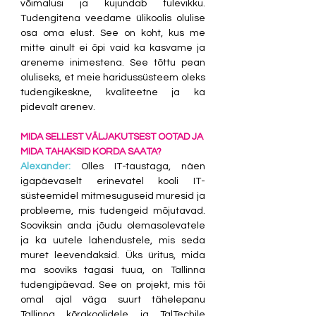
võimalusi ja kujundab tulevikku. 
Tudengitena veedame ülikoolis olulise 
osa oma elust. See on koht, kus me 
mitte ainult ei õpi vaid ka kasvame ja 
areneme inimestena. See tõttu pean 
oluliseks, et meie haridussüsteem oleks 
tudengikeskne, kvaliteetne ja ka 
pidevalt arenev.
MIDA SELLEST VÄLJAKUTSEST OOTAD JA 
MIDA TAHAKSID KORDA SAATA?
Alexander:
Olles IT-taustaga, näen 
igapäevaselt erinevatel kooli IT-
süsteemidel mitmesuguseid muresid ja 
probleeme, mis tudengeid mõjutavad. 
Sooviksin anda jõudu olemasolevatele 
ja ka uutele lahendustele, mis seda 
muret leevendaksid. Üks üritus, mida 
ma sooviks tagasi tuua, on Tallinna 
tudengipäevad. See on projekt, mis tõi 
omal ajal väga suurt tähelepanu 
Tallinna kõrgkoolidele ja TalTechile 