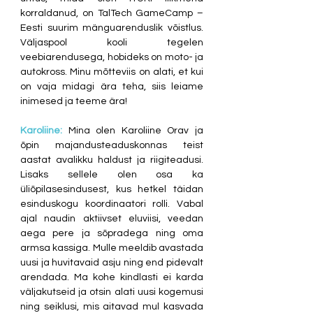
korraldanud, on TalTech GameCamp – 
Eesti suurim mänguarenduslik võistlus. 
Väljaspool kooli tegelen 
veebiarendusega, hobideks on moto- ja 
autokross. Minu mõtteviis on alati, et kui 
on vaja midagi ära teha, siis leiame 
inimesed ja teeme ära!
Karoliine:
Mina olen Karoliine Orav ja 
õpin majandusteaduskonnas teist 
aastat avalikku haldust ja riigiteadusi. 
Lisaks sellele olen osa ka 
üliõpilasesindusest, kus hetkel täidan 
esinduskogu koordinaatori rolli. Vabal 
ajal naudin aktiivset eluviisi, veedan 
aega pere ja sõpradega ning oma 
armsa kassiga. Mulle meeldib avastada 
uusi ja huvitavaid asju ning end pidevalt 
arendada. Ma kohe kindlasti ei karda 
väljakutseid ja otsin alati uusi kogemusi 
ning seiklusi, mis aitavad mul kasvada 