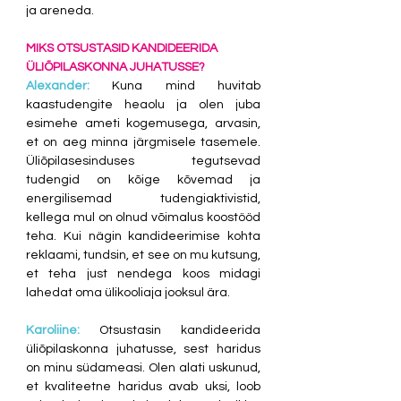
ja areneda.
MIKS OTSUSTASID KANDIDEERIDA 
ÜLIÕPILASKONNA JUHATUSSE?
Alexander:
Kuna mind huvitab 
kaastudengite heaolu ja olen juba 
esimehe ameti kogemusega, arvasin, 
et on aeg minna järgmisele tasemele. 
Üliõpilasesinduses tegutsevad 
tudengid on kõige kõvemad ja 
energilisemad tudengiaktivistid, 
kellega mul on olnud võimalus koostööd 
teha. Kui nägin kandideerimise kohta 
reklaami, tundsin, et see on mu kutsung, 
et teha just nendega koos midagi 
lahedat oma ülikooliaja jooksul ära.
Karoliine: 
Otsustasin kandideerida 
üliõpilaskonna juhatusse, sest haridus 
on minu südameasi. Olen alati uskunud, 
et kvaliteetne haridus avab uksi, loob 