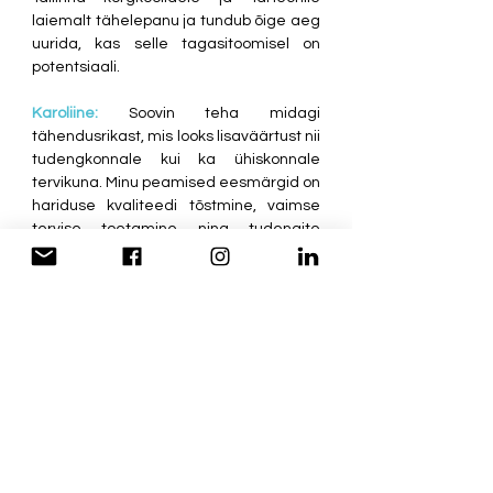
laiemalt tähelepanu ja tundub õige aeg 
uurida, kas selle tagasitoomisel on 
potentsiaali.
Karoliine:
Soovin teha midagi 
tähendusrikast, mis looks lisaväärtust nii 
tudengkonnale kui ka ühiskonnale 
tervikuna. Minu peamised eesmärgid on 
hariduse kvaliteedi tõstmine, vaimse 
tervise toetamine ning tudengite 
huvide kaitsmine ja koostöö 
edendamine erinevate osapoolte 
vahel. Samuti tahan olla tudengitele 
kättesaadav, avatud ja kaasav 
esindaja. Olen valmis sellele rollile 
pühenduma täie südamega ning minu 
sihiks on muuta TalTech veel paremaks 
õppe- ja arengukeskkonnaks, 
saavutades haridusvaldkonnas 
märkimisväärseid edasiminekuid.