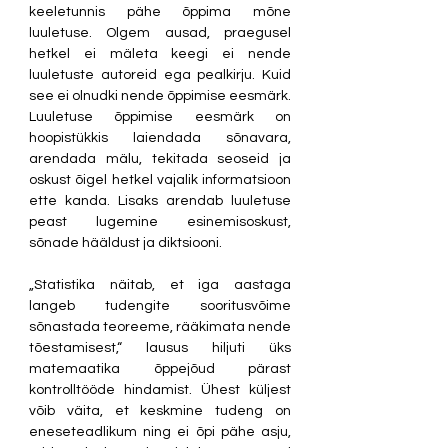
keeletunnis pähe õppima mõne 
luuletuse. Olgem ausad, praegusel 
hetkel ei mäleta keegi ei nende 
luuletuste autoreid ega pealkirju. Kuid 
see ei olnudki nende õppimise eesmärk. 
Luuletuse õppimise eesmärk on 
hoopistükkis laiendada sõnavara, 
arendada mälu, tekitada seoseid ja 
oskust õigel hetkel vajalik informatsioon 
ette kanda. Lisaks arendab luuletuse 
peast lugemine esinemisoskust, 
sõnade hääldust ja diktsiooni. 
„Statistika näitab, et iga aastaga 
langeb tudengite sooritusvõime 
sõnastada teoreeme, rääkimata nende 
tõestamisest,“ lausus hiljuti üks 
matemaatika õppejõud pärast 
kontrolltööde hindamist. Ühest küljest 
võib väita, et keskmine tudeng on 
eneseteadlikum ning ei õpi pähe asju, 