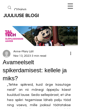
JUULIUSE BLOGI
Anne-Mary Läll
Nov 13, 2023
3 min read
Avameelselt
spikerdamisest: kellele ja
miks?
„Tehke spikreid, kuid ärge kasutage 
neid!“ on nii mõnegi õppejõu käest 
kuuldud lause. Seda sellepärast, et ühe 
hea spikri tegemisse läheb palju tööd 
ning vaeva, mille jooksul töötatakse 