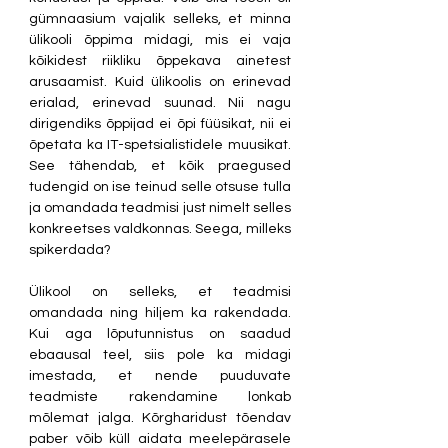
gümnaasium vajalik selleks, et minna 
ülikooli õppima midagi, mis ei vaja 
kõikidest riikliku õppekava ainetest 
arusaamist. Kuid ülikoolis on erinevad 
erialad, erinevad suunad. Nii nagu 
dirigendiks õppijad ei õpi füüsikat, nii ei 
õpetata ka IT-spetsialistidele muusikat. 
See tähendab, et kõik praegused 
tudengid on ise teinud selle otsuse tulla 
ja omandada teadmisi just nimelt selles 
konkreetses valdkonnas. Seega, milleks 
spikerdada? 
Ülikool on selleks, et teadmisi 
omandada ning hiljem ka rakendada. 
Kui aga lõputunnistus on saadud 
ebaausal teel, siis pole ka midagi 
imestada, et nende puuduvate 
teadmiste rakendamine lonkab 
mõlemat jalga. Kõrgharidust tõendav 
paber võib küll aidata meelepärasele 