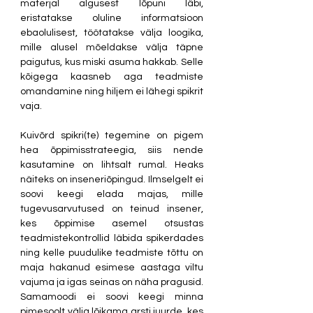
materjal algusest lõpuni läbi, 
eristatakse oluline informatsioon 
ebaolulisest, töötatakse välja loogika, 
mille alusel mõeldakse välja täpne 
paigutus, kus miski asuma hakkab. Selle 
kõigega kaasneb aga teadmiste 
omandamine ning hiljem ei lähegi spikrit 
vaja. 
Kuivõrd spikri(te) tegemine on pigem 
hea õppimisstrateegia, siis nende 
kasutamine on lihtsalt rumal. Heaks 
näiteks on inseneriõpingud. Ilmselgelt ei 
soovi keegi elada majas, mille 
tugevusarvutused on teinud insener, 
kes õppimise asemel otsustas 
teadmistekontrollid läbida spikerdades 
ning kelle puudulike teadmiste tõttu on 
maja hakanud esimese aastaga viltu 
vajuma ja igas seinas on näha pragusid. 
Samamoodi ei soovi keegi minna 
pimesoolt välja lõikama arsti juurde, kes 