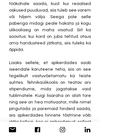
töökohale saada, kuid kui reaalsed 
oskused puuduvad, siis tuleb see varem 
või hiljem välja. Seega pole selle 
paberiga midagi peale hakata ja kogu 
ülikooliaeg on maha visatud. Siit ka 
soovitus: kui kord on juba tehtud otsus 
oma haridusteed jätkata, siis tuleks ka 
õppida. 
Lisaks sellele, et spikerdades saab 
iseendale karuteene teha, siis on see 
tegelikult vastuvõetamatu ka teiste 
suhtes. Tehnikaülikoolis on teatav arv 
stipendiume, mida jagatakse vaid 
tublimatele. Kuigi lisaraha on alati tore 
ning see on hea motivaator, mille nimel 
pingutada ja paremaid hindeid saada, 
siis spikerdades hinnete tõstmine võib 
jätta kellegi, kes ei spikerdanud, sellest 
rahast ilma. Ta ei pruugi küündida 
samale tasemele nagu spikerdaja, 