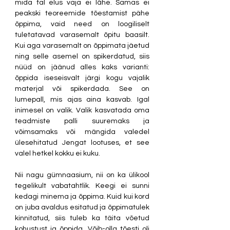
mida tal elus vaja ei lähe. Samas ei 
peakski teoreemide tõestamist pähe 
õppima, vaid need on loogiliselt 
tuletatavad varasemalt õpitu baasilt. 
Kui aga varasemalt on õppimata jäetud 
ning selle asemel on spikerdatud, siis 
nüüd on jäänud alles kaks varianti: 
õppida iseseisvalt järgi kogu vajalik 
materjal või spikerdada. See on 
lumepall, mis ajas aina kasvab. Igal 
inimesel on valik. Valik kasvatada oma 
teadmiste palli suuremaks ja 
võimsamaks või mängida valedel 
ülesehitatud Jengat lootuses, et see 
valel hetkel kokku ei kuku. 
Nii nagu gümnaasium, nii on ka ülikool 
tegelikult vabatahtlik. Keegi ei sunni 
kedagi minema ja õppima. Kuid kui kord 
on juba avaldus esitatud ja õppimatulek 
kinnitatud, siis tuleb ka täita võetud 
kohustust ja õppida. Võib-olla tõesti oli 