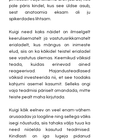
pole päris kindel, kus see üldse asub, 
sest anatoomia eksam oli ju 
spikerdades lihtsam. 
Kuigi need kaks näidet on ilmselgelt 
keerulisematelt ja vastutusrikkamatelt 
erialadelt, kus mängus on inimeste 
elud, siis on ka kõikidel teistel erialadel 
see vastutus olemas. Keemikud võiksid 
teada, kuidas erinevad ained 
reageerivad. Majandusteadlased 
võiksid investeerida nii, et see toodaks 
kahjumi asemel kasumit. Selleks ongi 
vaja teadmisi päriselt omandada, mitte 
teiste pealt maha kirjutada. 
Kuigi kõik eelnev on veel enam-vähem 
arusaadav ja loogiline ning sellega võiks 
isegi nõustuda, siis tahaks välja tuua ka 
need niiöelda kasutud teadmised. 
Kindlasti on iga lugeja pidanud 