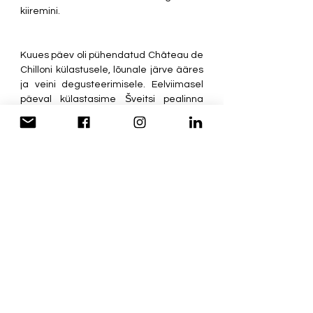
kiiremini.
Kuues päev oli pühendatud Château de 
Chilloni külastusele, lõunale järve ääres 
ja veini degusteerimisele. Eelviimasel 
päeval külastasime Šveitsi pealinna 
Berni ja Kemptthali, kus uudistasime 
Planted ettevõtet, kes toodab kanaliha 
ubadest. Õhtuks olime tagasi St. 
Gallenis, kus nautisime viimast 
õhtusööki kõik koos ja ütlesime 
tänusõnu. 