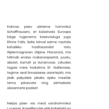
Kolmas päev sõitsime hommikul 
Schaffhauseni, et külastada Euroopa 
kõige tugevama kosevooluga juga 
Rhine Falls. Selle kõrval saime nautida 
kohalikku traditsioonilist toitu 
Älplermagronen (Alpine Macaroni), mis 
hõlmab endas makaronipastat, juustu, 
sibulat, kartulit ja õunamoosi. Liikudes 
tagasi meie kodulinna St. Gallenisse, 
tegime seal linnasisese aaretejahi, mis 
jääb paljudele pikaks ajaks meelde 
tema põnevate ning särtsakate 
ülesannete poolest.
Neljas päev viis meid varahommikul 
Lucernei, Kapellbrücke ehk Kabelisild on 