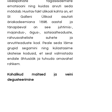
veebipõhiste tagasisidemete 
emotsiooni ning kuidas arvuti seda 
mõõdab. Huvitav fakt ülikooli kohta on, et 
St. Galleni Ülikool asutati 
äriakadeemiana 1898. aastal  ja 
tänapäeval on see juhtimis-, 
majandus-, õigus-, sotsiaalteaduste, 
rahvusvaheliste suhete ja 
arvutiteaduste kool. Peale seda lõime 
grupid segamini ning külastasime 
üksteise kodusid, et seal valmistada 
endale õhtusöök ja tutvuda omavahel 
rohkem.  
Kohalikud maitsed ja veini 
degusteerimine