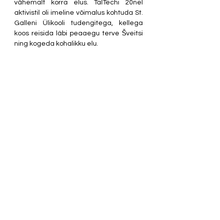
vähemalt korra elus. TalTechi 20nel 
aktivistil oli imeline võimalus kohtuda St. 
Galleni Ülikooli tudengitega, kellega 
koos reisida läbi peaaegu terve Šveitsi 
ning kogeda kohalikku elu.