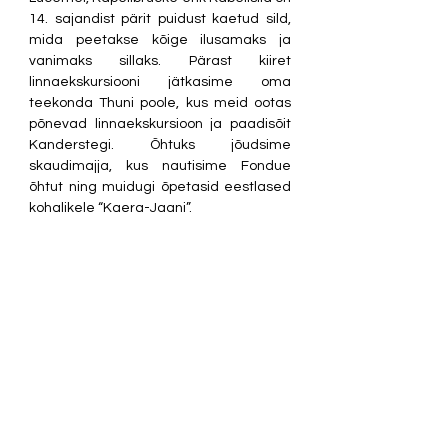
14. sajandist pärit puidust kaetud sild, 
mida peetakse kõige ilusamaks ja 
vanimaks sillaks. Pärast kiiret 
linnaekskursiooni jätkasime oma 
teekonda Thuni poole, kus meid ootas 
põnevad linnaekskursioon ja paadisõit 
Kanderstegi. Õhtuks jõudsime 
skaudimajja, kus nautisime Fondue 
õhtut ning muidugi õpetasid eestlased 
kohalikele “Kaera-Jaani”.