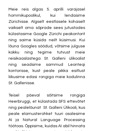
Meie reis algas 5. aprilli varajasel 
hommikupoolikul, kui lendasime 
Zürichisse. Algselt eestlasele kohaselt 
vaikselt oma sõprade sees jutustades 
külastasime Google Zürichi peakontorit 
ning saime küsida neilt küsimusi. Kui 
lõuna Googles söödud, võtsime julguse 
kokku ning tegime tutvust meie 
reisikaaslastega St. Galleni ülikoolist 
ning seadsime sammud Leonteqi 
kontorisse, kust peale pikka esitlust 
liikusime edasi rongiga meie kodulinna 
St. Gallenisse. 
Teisel päeval sõitsime rongiga 
Heerbruggi, et külastada SFS ettevõtet 
ning pealelõunat  St. Galleni Ülikooli, kus 
peale elamusterohket tuuri osalesime 
AI ja Natural Language Processing 
töötoas. Õppisime, kuidas AI abil hinnata 