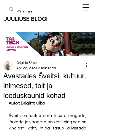
JUULIUSE BLOGI
Brigitta Uibo
Apr 22, 2023
2 min read
Avastades Šveitsi: kultuur,
inimesed, toit ja
looduskaunid kohad
Autor: Brigitta Uibo
Šveits on tuntud oma ilusate mägede, 
järvede ja vaadete poolest, ning see on 
kindlasti koht, mida tasub külastada 