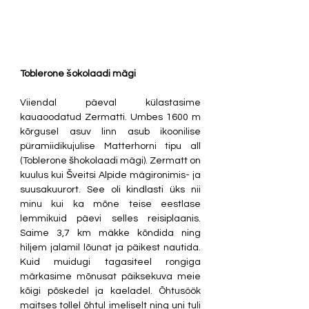
Toblerone šokolaadi mägi 
Viiendal päeval külastasime 
kauaoodatud Zermatti. Umbes 1600 m 
kõrgusel asuv linn asub ikoonilise 
püramiidikujulise Matterhorni tipu all 
(Toblerone šhokolaadi mägi). Zermatt on 
kuulus kui Šveitsi Alpide mägironimis- ja 
suusakuurort. See oli kindlasti üks nii 
minu kui ka mõne teise eestlase 
lemmikuid päevi selles reisiplaanis. 
Saime 3,7 km mäkke kõndida ning 
hiljem jalamil lõunat ja päikest nautida. 
Kuid muidugi tagasiteel rongiga 
märkasime mõnusat päiksekuva meie 
kõigi põskedel ja kaeladel. Õhtusöök 
maitses tollel õhtul imeliselt ning uni tuli 