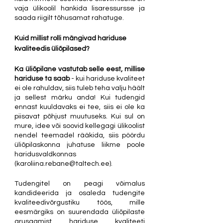
vaja ülikoolil hankida lisaressursse ja 
saada riigilt tõhusamat rahatuge.
Kuid millist rolli mängivad hariduse 
kvaliteedis üliõpilased?
Ka üliõpilane vastutab selle eest, millise 
hariduse ta saab 
- kui hariduse kvaliteet 
ei ole rahuldav, siis tuleb teha valju häält 
ja sellest märku anda! Kui tudengid 
ennast kuuldavaks ei tee, siis ei ole ka 
piisavat põhjust muutuseks. Kui sul on 
mure, idee või soovid kellegagi ülikoolist 
nendel teemadel rääkida, siis pöördu 
üliõpilaskonna juhatuse liikme poole 
haridusvaldkonnas 
(karoliina.rebane@taltech.ee).
Tudengitel on peagi võimalus 
kandideerida ja osaleda tudengite 
kvaliteedivõrgustiku töös, mille 
eesmärgiks on suurendada üliõpilaste 
arusaamist hariduse kvaliteeti 