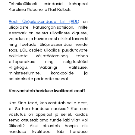
Tehnikaülikooli esindasid kohapeal 
Karoliina Rebane ja Rait Kulbok. 
Eesti Üliõpilaskondade Liit (EÜL)
 on 
üliõpilaste katusorganisatsioon, mille 
eesmärk on seista üliõpilaste õiguste, 
vajaduste ja huvide eest riiklikul tasandil 
ning toetada üliõpilasesindusi nende 
töös. EÜL osaleb üliõpilasi puudutavate 
poliitikate väljatöötamises, tehes 
ettepanekuid ning selgitustööd 
Riigikogu, Vabariigi Valitsuse, 
ministeeriumite, kõrgkoolide ja 
sotsiaalsete partnerite suunal.
Kes vastutab hariduse kvaliteedi eest? 
Kas Sina tead, kes vastutab selle eest, 
et Sa hea hariduse saaksid? Kas see 
vastutus on õppejõul ja sellel, kuidas 
tema otsustab oma tunde läbi viia? Või 
ülikoolil? Äkki otsustab hoopis riik 
hariduse kvaliteedi läbi hariduse 