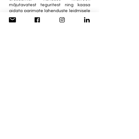
mõjutavatest teguritest ning kaasa 
aidata parimate lahenduste leidmisele 
õppega seonduvates küsimustes. Ka 
Sinul on võimalik liituda tudengite 
kvaliteedivõrgustikuga ja saada osa 
sisukatest koolitustest, aruteludest ning 
mõjutada kõrgharidusmaastikul 
toimuvat! 
Loe lähemalt võimaluste kohta siit: 
https://haka.ee/tudengite-
kvaliteedivorgustik/
.
Üliõpilasesindus
Haridus
Kõrgharidus
EÜL
See All
Recent Posts