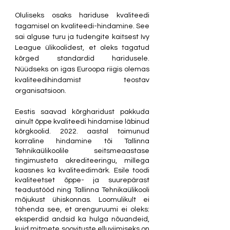
Oluliseks osaks hariduse kvaliteedi 
tagamisel on kvaliteedi-hindamine. See 
sai alguse turu ja tudengite kaitsest Ivy 
League ülikoolidest, et oleks tagatud 
kõrged standardid haridusele. 
Nüüdseks on igas Euroopa riigis olemas 
kvaliteedihindamist teostav 
organisatsioon. 
Eestis saavad kõrgharidust pakkuda 
ainult õppe kvaliteedi hindamise läbinud 
kõrgkoolid. 2022. aastal toimunud 
korraline hindamine tõi Tallinna 
Tehnikaülikoolile seitsmeaastase 
tingimusteta akrediteeringu, millega 
kaasnes ka kvaliteedimärk. Esile toodi 
kvaliteetset õppe- ja suurepärast 
teadustööd ning Tallinna Tehnikaülikooli 
mõjukust ühiskonnas. Loomulikult ei 
tähenda see, et arenguruumi ei oleks: 
eksperdid andsid ka hulga nõuandeid, 
kuid mitmete soovituste elluviimiseks on 