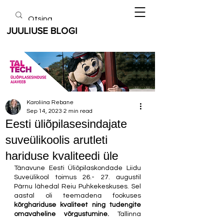
JUULIUSE BLOGI
Karoliina Rebane
Sep 14, 2023
2 min read
Eesti üliõpilasesindajate
suveülikoolis arutleti
hariduse kvaliteedi üle
Tänavune Eesti Üliõpilaskondade Liidu 
Suveülikool toimus 26.- 27. augustil 
Pärnu lähedal Reiu Puhkekeskuses. Sel 
aastal oli teemadena fookuses 
kõrghariduse kvaliteet ning tudengite 
omavaheline võrgustumine.
 Tallinna 