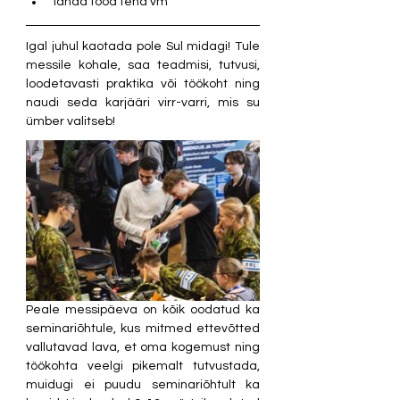
Tahad tööd teha vm
Igal juhul kaotada pole Sul midagi! Tule 
messile kohale, saa teadmisi, tutvusi, 
loodetavasti praktika või töökoht ning 
naudi seda karjääri virr-varri, mis su 
ümber valitseb!
Peale messipäeva on kõik oodatud ka 
seminariõhtule, kus mitmed ettevõtted 
vallutavad lava, et oma kogemust ning 
töökohta veelgi pikemalt tutvustada, 
muidugi ei puudu seminariõhtult ka 