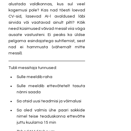
alustada valdkonnas, kus sul veel 
kogemusi pole? Kas nad tõesti loevad 
CV-sid, lasevad AI-l avaldused läbi 
sirvida või vaatavad ainult pilti? Kõik 
need küsimused võivad messil viia väga 
ausate vastusteni. Ei peaks ka üldse 
pelgama esindajatega suhtlemist, sest 
nad ei hammusta (vähemalt mitte 
messil).
Tubli messitaja tunnused:
Sulle meeldib raha
Sulle meeldib ettevõtetelt tasuta 
nänni saada
Sa otsid uusi teadmisi ja võimalusi
Sa oled valmis ühe paari sokkide 
nimel teise teaduskonna ettevõtte 
juttu kuulama 15 min