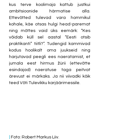
kus terve koolimaja kattub justkui 
ambitsioonide härmatise alla. 
Ettevõtted tulevad vara hommikul 
kohale, käe otsas hulgi head-paremat 
ning mõttes vaid üks eemärk: “Kes 
võidab küll sel aastal “Eesti otsib 
praktikanti” tiitli?”. Tudengid kammivad 
kodus hoolikalt oma juukseid ning 
harjutavad peegli ees naeratamist, et 
jumala eest hirmus žürii (ettevõtte 
esindajad) naeratuse taga peitvat 
ärevust ei märkaks. Ja nii viivadki kõik 
teed Võti Tulevikku karjäärimessile.
|
 Foto: Robert Markus Liiv.