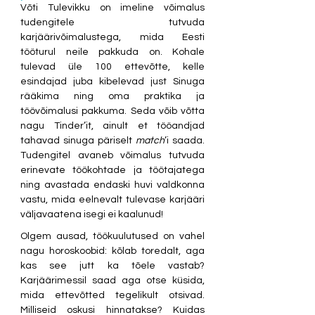
Võti Tulevikku on imeline võimalus 
tudengitele tutvuda 
karjäärivõimalustega, mida Eesti 
tööturul neile pakkuda on. Kohale 
tulevad üle 100 ettevõtte, kelle 
esindajad juba kibelevad just Sinuga 
rääkima ning oma praktika ja 
töövõimalusi pakkuma. Seda võib võtta 
nagu Tinder’it, ainult et tööandjad 
tahavad sinuga päriselt 
match
’i saada. 
Tudengitel avaneb võimalus tutvuda 
erinevate töökohtade ja töötajatega 
ning avastada endaski huvi valdkonna 
vastu, mida eelnevalt tulevase karjääri 
väljavaatena isegi ei kaalunud!
Olgem ausad, töökuulutused on vahel 
nagu horoskoobid: kõlab toredalt, aga 
kas see jutt ka tõele vastab? 
Karjäärimessil saad aga otse küsida, 
mida ettevõtted tegelikult otsivad. 
Milliseid oskusi hinnatakse? Kuidas 