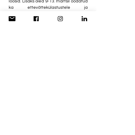
loosid. Lisaks oled 9-13. märtsil oodatud 
ka ettevõttekülastustele ja 
töövarjupäevadele, kus saad tutvuda 
oma valdkonna ässadega nende 
töökeskkonnas ning jätta endast 
(loodetavasti positiivse) unustamatu 
mulje!
Tule messile, su tulevane mina tänab 
sind (ja ilmselt ka su pangakonto). 
Võti Tulevikku
Kandideerimine
Praktika
Ettevõtlus
Võti Tulevikku
Karjäärimess
BEST
See All
Recent Posts