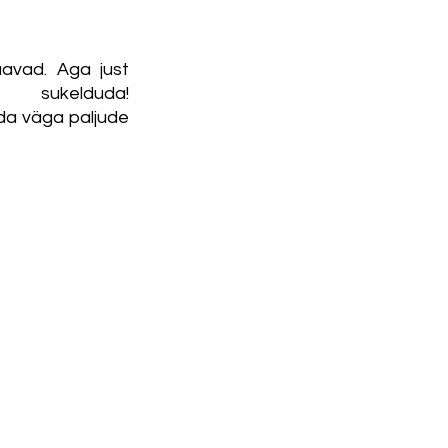
avad. Aga just 
 sukelduda! 
da väga paljude 