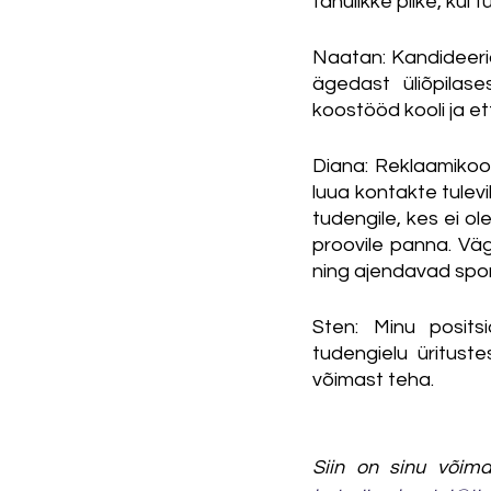
tänulikke pilke, kui
Naatan: Kandideerid
ägedast üliõpilas
koostööd kooli ja e
Diana: Reklaamikoo
luua kontakte tulevi
tudengile, kes ei o
proovile panna. Väg
ning ajendavad spon
Sten: Minu posits
tudengielu ürituste
võimast teha. 