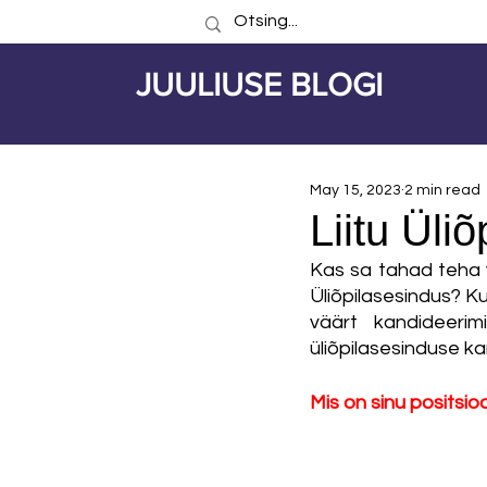
JUULIUSE BLOGI
May 15, 2023
2 min read
Liitu Üli
Kas sa tahad teha v
Üliõpilasesindus? Kui 
väärt kandideeri
üliõpilasesinduse k
Mis on sinu positsioo