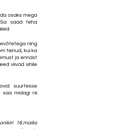
aada osaks mega 
. Sa saad teha 
leid.
evõtetega ning 
m teinud, kui ka 
emust ja ennast 
d viivad sihile 
ovid suurtesse 
 saa midagi nii 
Siin on sinu võimalus, kandideerimiseks saada oma CV ja motivatsioonikiri 16.maiks 