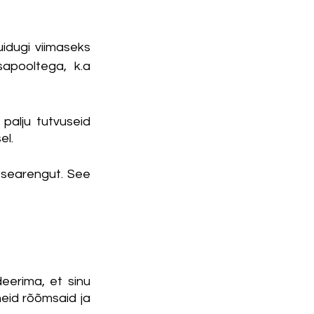
idugi viimaseks 
apooltega, k.a 
palju tutvuseid 
l. 
searengut. See 
eerima, et sinu 
eid rõõmsaid ja 