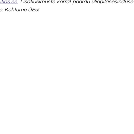
ikas.ee.
 Lisaküsimuste korral pöördu üliõpilasesinduse 
ale. Kohtume ÜEs! 