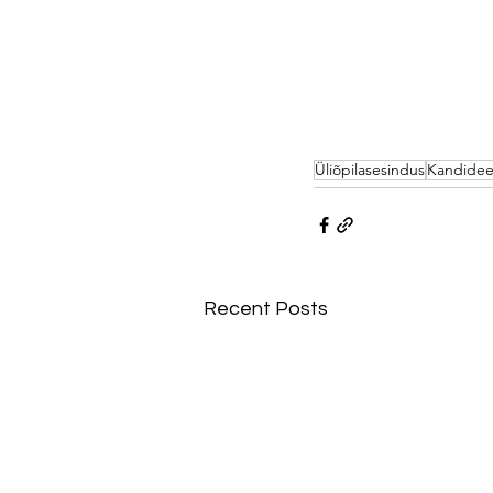
Üliõpilasesindus
Kandidee
Recent Posts