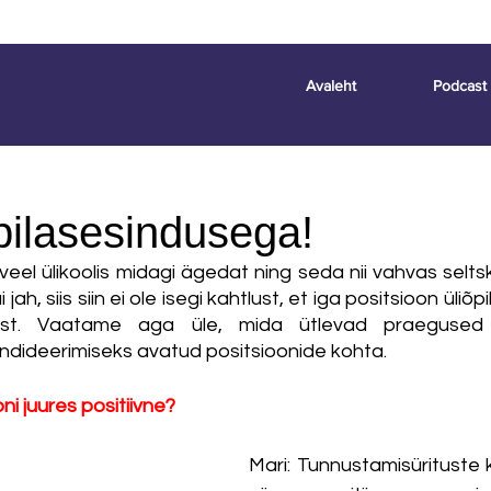
Avaleht
Podcast
õpilasesindusega!
eel ülikoolis midagi ägedat ning seda nii vahvas selt
jah, siis siin ei ole isegi kahtlust, et iga positsioon üliõ
mist. Vaatame aga üle, mida ütlevad praegused k
andideerimiseks avatud positsioonide kohta.  
ni juures positiivne?
Mari: Tunnustamisürituste 