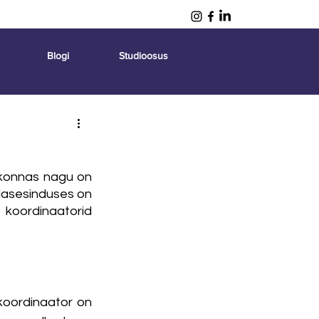
Blogi
Studioosus
skonnas nagu on 
pilasesinduses on 
oordinaatorid 
koordinaator on 