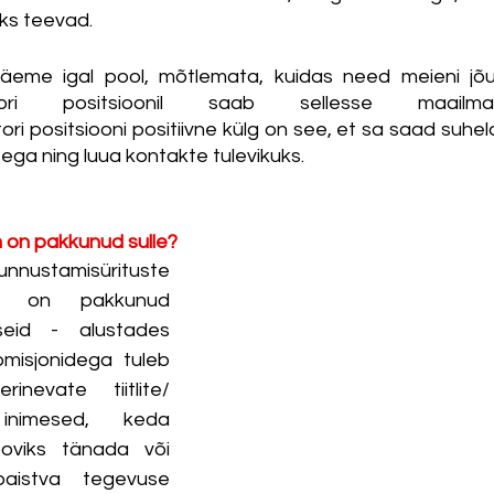
ks teevad. 
äeme igal pool, mõtlemata, kuidas need meieni jõu
naatori positsioonil saab sellesse maailma
ri positsiooni positiivne külg on see, et sa saad suhel
ega ning luua kontakte tulevikuks. 
n on pakkunud sulle?
amisürituste 
oll on pakkunud 
tseid - alustades 
misjonidega tuleb 
rinevate tiitlite/
inimesed, keda 
ooviks tänada või 
paistva tegevuse 