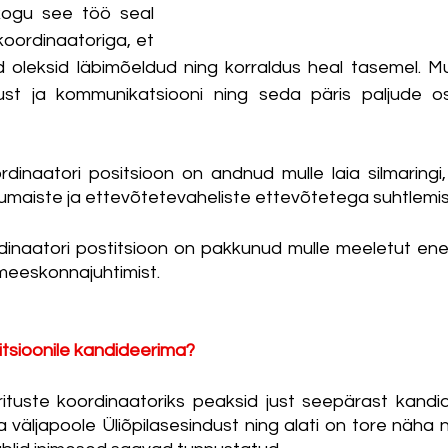
kogu see töö seal 
oordinaatoriga, et 
 oleksid läbimõeldud ning korraldus heal tasemel. Mu
ust ja kommunikatsiooni ning seda päris paljude os
dinaatori positsioon on andnud mulle laia silmaringi, 
aiste ja ettevõtetevaheliste ettevõtetega suhtlemise
rdinaatori postitsioon on pakkunud mulle meeletut ene
 meeskonnajuhtimist. 
itsioonile kandideerima?
ituste koordinaatoriks peaksid just seepärast kandid
 väljapoole Üliõpilasesindust ning alati on tore näha n