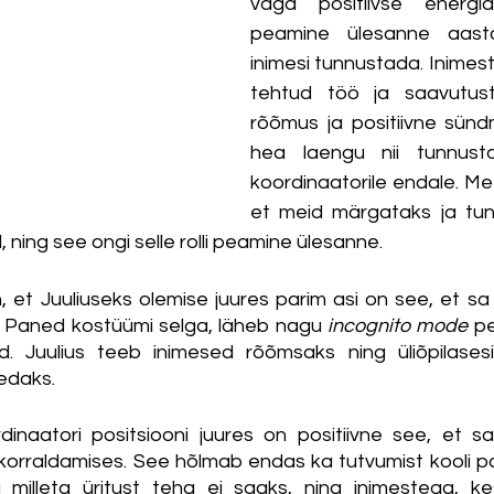
väga positiivse energia
peamine ülesanne aasta
inimesi tunnustada. Inimes
tehtud töö ja saavutust
rõõmus ja positiivne sünd
hea laengu nii tunnusta
koordinaatorile endale. Me 
et meid märgataks ja tunn
ning see ongi selle rolli peamine ülesanne. 
 et Juuliuseks olemise juures parim asi on see, et sa 
Paned kostüümi selga, läheb nagu 
incognito mode
 pe
d. Juulius teeb inimesed rõõmsaks ning üliõpilasesi
edaks. 
rdinaatori positsiooni juures on positiivne see, et s
korraldamises. See hõlmab endas ka tutvumist kooli po
 milleta üritust teha ei saaks, ning inimestega, kes 