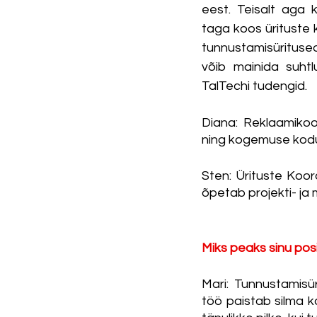
eest. Teisalt aga 
taga koos ürituste k
tunnustamisüritused
võib mainida suhtl
TalTechi tudengid. 
Diana: Reklaamikoor
ning kogemuse kodum
Sten: Ürituste Koo
õpetab projekti- ja
Miks peaks sinu pos
Mari: Tunnustamisür
töö paistab silma ka