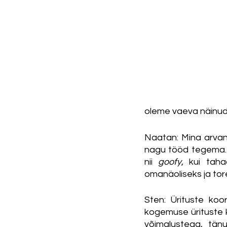
oleme vaeva näinud, 
Naatan: Mina arvan,
nagu tööd tegema. 
nii 
goofy
, kui taha
omanäoliseks ja tor
Sten: Ürituste koo
kogemuse ürituste 
võimalustega, tänu