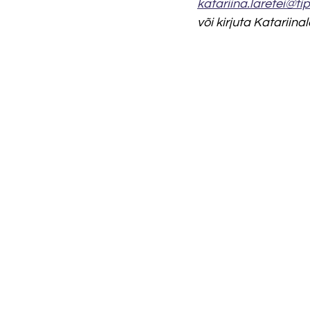
katariina.laretei@tip
või kirjuta Katariin