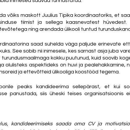
 tublid inimesed saavad tunnustatud. 
a võiks maskott Juulius Tipika koordinaatoriks, et s
esinduse tiimist ja sellega kaasnevatest hüvedest
ttevõtetega ning arendada ülikooli tuntud turunduskana
rdinaatorina saad suhelda väga paljude erinevate ett
kuks. See sobib nii inimesele, kes sarnast asja juba vare
le turundusmaailmaga kokku puutunud, kuid soovib kog
a olulisteks aspektideks on huvi ja pealehakkamine, nee
soreid ja ettevõtteid ülikooliga koostööd tegema. 
ioonile peaks kandideerima sellepärast, et kui so
sse panustada, siis üheski teises organisatsioonis ei