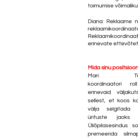
toimumise võimaliku
Diana: Reklaame n
reklaamikoordi
Reklaamikoordinaato
erinevate ettevõtet
Mida sinu positsioo
Mari: Tunnust
koordinaatori r
erinevaid väljaku
sellest, et koos ko
välja selgitada e
ürituste jaoks 
Üliõpilasesindus s
premeerida silma