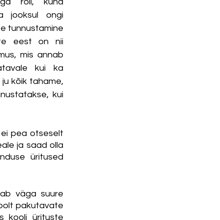
ga roll, kuna 
 jooksul ongi 
te tunnustamine 
e eest on nii 
mus, mis annab 
tavale kui ka 
ju kõik tahame, 
ustatakse, kui 
ei pea otseselt 
ale ja saad olla 
nduse üritused 
aab väga suure 
olt pakutavate 
kooli ürituste 