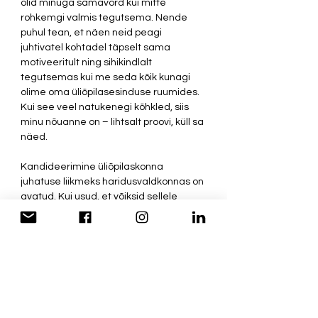
olid minuga samavõrd kui mitte 
rohkemgi valmis tegutsema. Nende 
puhul tean, et näen neid peagi 
juhtivatel kohtadel täpselt sama 
motiveeritult ning sihikindlalt 
tegutsemas kui me seda kõik kunagi 
olime oma üliõpilasesinduse ruumides.  
Kui see veel natukenegi kõhkled, siis 
minu nõuanne on – lihtsalt proovi, küll sa 
näed.
Kandideerimine üliõpilaskonna 
juhatuse liikmeks haridusvaldkonnas on 
avatud. Kui usud, et võiksid sellele 
ametikohale sobida, siis saada enda 
CV ja motivatsioonikiri hiljemalt 
2.aprilliks kell 16.00 aadressile 
info@tipikas.ee.
#üliõpilasesindus
#üliõpilaskonnajuhatus
#haridus
#tudengiaktivism