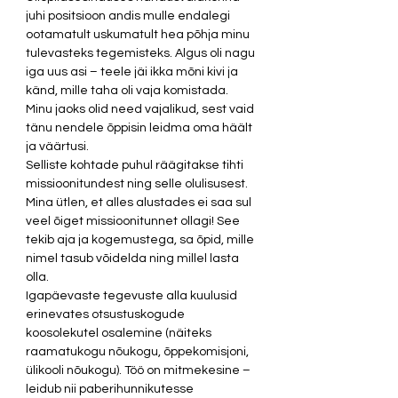
juhi positsioon andis mulle endalegi 
ootamatult uskumatult hea põhja minu 
tulevasteks tegemisteks. Algus oli nagu 
iga uus asi – teele jäi ikka mõni kivi ja 
känd, mille taha oli vaja komistada. 
Minu jaoks olid need vajalikud, sest vaid 
tänu nendele õppisin leidma oma häält 
ja väärtusi.  
Selliste kohtade puhul räägitakse tihti 
missioonitundest ning selle olulisusest. 
Mina ütlen, et alles alustades ei saa sul 
veel õiget missioonitunnet ollagi! See 
tekib aja ja kogemustega, sa õpid, mille 
nimel tasub võidelda ning millel lasta 
olla.  
Igapäevaste tegevuste alla kuulusid 
erinevates otsustuskogude 
koosolekutel osalemine (näiteks 
raamatukogu nõukogu, õppekomisjoni, 
ülikooli nõukogu). Töö on mitmekesine – 
leidub nii paberihunnikutesse 