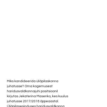
Miks kandideerida üliõpilaskonna 
juhatusse? Oma kogemusest 
haridusvaldkonnajuhi positsioonil 
kirjutas Jekaterina Masenko, kes kuulus 
juhatusse 2017/2018 õppeaastal. 
Üliõpilasesinduses haridusvaldkonna 