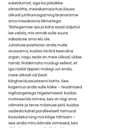
sukeldumist, aga ka pidulikke 
sõnavõtte, meeskonnaüritusi (lausa 
ülikooli juhtkonnaga) ning brainstorme 
oma meeskonna liikmetega. 
Töötegemise aja ja koha saad üldjuhul 
ise valida, mis annab sulle suure 
vabaduse oma elu üle.  
Juhatuse positsioon andis mulle 
arusaama, kuidas niivõrd keeruline 
organ, nagu seda on meie ülikool, üldse 
toimib. Rääkimata muidugi sellest, et 
iga nädal õppisin midagi uut enda, 
meie ülikooli või Eesti 
kõrgharidussüsteemi kohta. See 
kogemus andis sulle kõike – teadmised 
riigihangetega tegelemisest; kuidas 
motiveerida inimesi, kes on niigi oma 
võimete ja terve mõistuse piiril; kuidas 
osaleda kahel paralleelselt toimuval 
koosolekul ning mis kõige tähtsam – 
see andis minu kõrvale inimesed, kes 