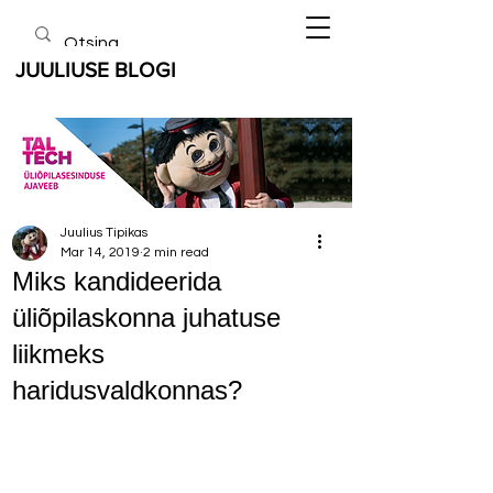
JUULIUSE BLOGI
Juulius Tipikas
Mar 14, 2019
2 min read
Miks kandideerida
üliõpilaskonna juhatuse
liikmeks
haridusvaldkonnas?