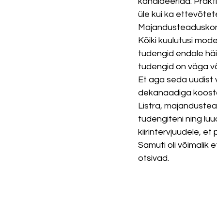
kandideerida. Prakti
üle kui ka ettevõtet
Majandusteaduskonn
Kõiki kuulutusi mode
tudengid endale häi
tudengid on väga võ
Et aga seda uudist 
dekanaadiga koos
Listra, majanduste
tudengiteni ning luu
kiirintervjuudele, e
Samuti oli võimalik 
otsivad. 