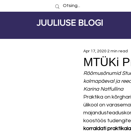
JUULIUSE BLOGI
Apr 17, 2020
2 min read
MTÜKi Pr
Rõõmusõnumid Studio
kolmapäeval ja reede
Karina Natfullina
Praktika on kõrghari
ülikool on varasemalt
majandusteaduskon
koostöös tudengite
korraldati praktikal