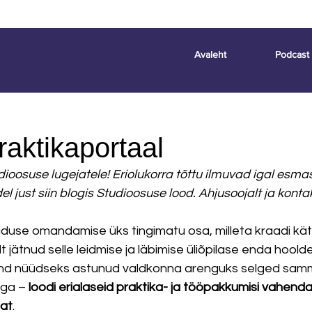
Avaleht
Podcast
aktikaportaal
osuse lugejatele! Eriolukorra tõttu ilmuvad igal esma
l just siin blogis Studioosuse lood. Ahjusoojalt ja kontak
duse omandamise üks tingimatu osa, milleta kraadi kätte
 jätnud selle leidmise ja läbimise üliõpilase enda hoolde
d nüüdseks astunud valdkonna arenguks selged samm
ga – 
loodi erialaseid praktika- ja tööpakkumisi vahenda
aat
. 