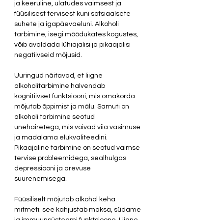
ja keeruline, ulatudes vaimsest ja 
füüsilisest tervisest kuni sotsiaalsete 
suhete ja igapäevaeluni. Alkoholi 
tarbimine, isegi mõõdukates kogustes, 
võib avaldada lühiajalisi ja pikaajalisi 
negatiivseid mõjusid.
Uuringud näitavad, et liigne 
alkoholitarbimine halvendab 
kognitiivset funktsiooni, mis omakorda 
mõjutab õppimist ja mälu. Samuti on 
alkoholi tarbimine seotud 
unehäiretega, mis võivad viia väsimuse 
ja madalama elukvaliteedini. 
Pikaajaline tarbimine on seotud vaimse 
tervise probleemidega, sealhulgas 
depressiooni ja ärevuse 
suurenemisega.
Füüsiliselt mõjutab alkohol keha 
mitmeti: see kahjustab maksa, südame 