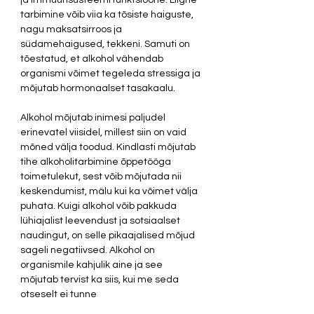
ja immuunsüsteemi funktsioone. Liigne 
tarbimine võib viia ka tõsiste haiguste, 
nagu maksatsirroos ja 
südamehaigused, tekkeni. Samuti on 
tõestatud, et alkohol vähendab 
organismi võimet tegeleda stressiga ja 
mõjutab hormonaalset tasakaalu.
Alkohol mõjutab inimesi paljudel 
erinevatel viisidel, millest siin on vaid 
mõned välja toodud. Kindlasti mõjutab 
tihe alkoholitarbimine õppetööga 
toimetulekut, sest võib mõjutada nii 
keskendumist, mälu kui ka võimet välja 
puhata. Kuigi alkohol võib pakkuda 
lühiajalist leevendust ja sotsiaalset 
naudingut, on selle pikaajalised mõjud 
sageli negatiivsed. Alkohol on 
organismile kahjulik aine ja see 
mõjutab tervist ka siis, kui me seda 
otseselt ei tunne