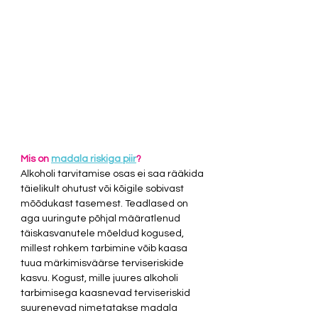
Mis on 
madala riskiga piir
?
Alkoholi tarvitamise osas ei saa rääkida 
täielikult ohutust või kõigile sobivast 
mõõdukast tasemest. Teadlased on 
aga uuringute põhjal määratlenud 
täiskasvanutele mõeldud kogused, 
millest rohkem tarbimine võib kaasa 
tuua märkimisväärse terviseriskide 
kasvu. Kogust, mille juures alkoholi 
tarbimisega kaasnevad terviseriskid 
suurenevad nimetatakse madala 