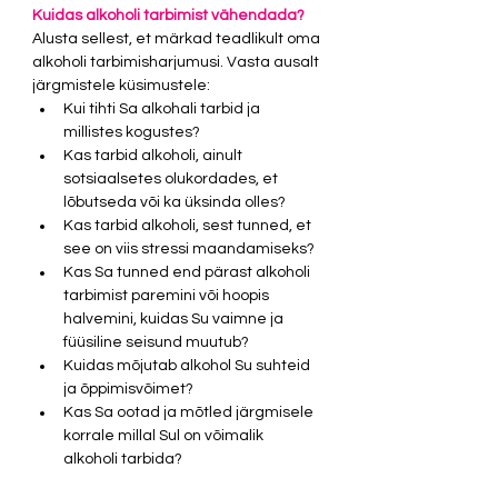
Kuidas alkoholi tarbimist vähendada?
Alusta sellest, et märkad teadlikult oma 
alkoholi tarbimisharjumusi. Vasta ausalt 
järgmistele küsimustele:
Kui tihti Sa alkohali tarbid ja 
millistes kogustes? 
Kas tarbid alkoholi, ainult 
sotsiaalsetes olukordades, et 
lõbutseda või ka üksinda olles? 
Kas tarbid alkoholi, sest tunned, et 
see on viis stressi maandamiseks?
Kas Sa tunned end pärast alkoholi 
tarbimist paremini või hoopis 
halvemini, kuidas Su vaimne ja 
füüsiline seisund muutub? 
Kuidas mõjutab alkohol Su suhteid 
ja õppimisvõimet? 
Kas Sa ootad ja mõtled järgmisele 
korrale millal Sul on võimalik 
alkoholi tarbida?