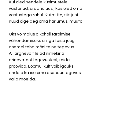
Kui oled nendele küsimustele 
vastanud, siis analüüsi, kas oled oma 
vastustega rahul. Kui mitte, siis just 
nüüd õige aeg oma harjumusi muuta. 
Üks võimalus alkoholi tarbimise 
vähendamiseks on iga teise joogi 
asemel teha mõni teine tegevus. 
Alljärgnevalt leiad nimekirja 
erinevatest tegevustest, mida 
proovida. Loomulikult võib igaüks 
endale ka ise oma asendustegevusi 
välja mõelda.