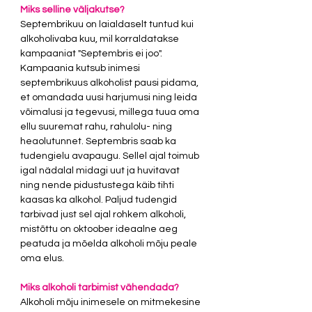
Miks selline väljakutse? 
Septembrikuu on laialdaselt tuntud kui 
alkoholivaba kuu, mil korraldatakse 
kampaaniat "Septembris ei joo".  
Kampaania kutsub inimesi 
septembrikuus alkoholist pausi pidama, 
et omandada uusi harjumusi ning leida 
võimalusi ja tegevusi, millega tuua oma 
ellu suuremat rahu, rahulolu- ning 
heaolutunnet. Septembris saab ka 
tudengielu avapaugu. Sellel ajal toimub 
igal nädalal midagi uut ja huvitavat 
ning nende pidustustega käib tihti 
kaasas ka alkohol. Paljud tudengid 
tarbivad just sel ajal rohkem alkoholi, 
mistõttu on oktoober ideaalne aeg 
peatuda ja mõelda alkoholi mõju peale 
oma elus.
Miks alkoholi tarbimist vähendada?
Alkoholi mõju inimesele on mitmekesine 