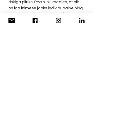
riskiga piiriks. Pea siiski meeles, et piir 
on iga inimese jaoks individuaalne ning 
sõltub paljudest erinevatest faktoritest. 
Allolev joonis on üldistus. 
Kust saada rohkem informatsiooni?
Võta väljakutse vastu, tarbi oktoobris 
poole vähem ja vajuta "Osalen" 
kampaania 
Facebook'i lehele
. Nii saad 
osa ka kogu lisainfost, mis kuu aja 
jooksul lehel ilmub. 
Loe 
Alkoinfo veebilehekülge
, kus on 
palju informatsiooni selle kohta, kuidas 
alkohol kehale mõjub ning kuidas oma 