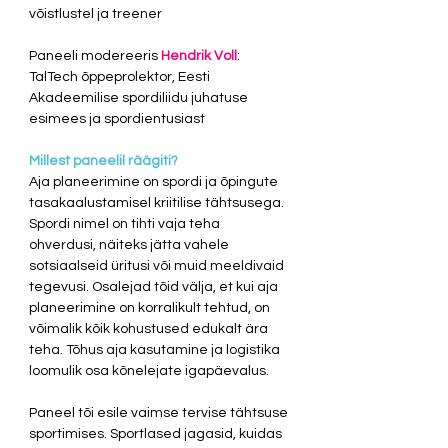
võistlustel ja treener
Paneeli modereeris 
Hendrik Voll
: 
TalTech õppeprolektor, Eesti 
Akadeemilise spordiliidu juhatuse 
esimees ja spordientusiast
Millest paneelil räägiti?
Aja planeerimine on spordi ja õpingute 
tasakaalustamisel kriitilise tähtsusega. 
Spordi nimel on tihti vaja teha 
ohverdusi, näiteks jätta vahele 
sotsiaalseid üritusi või muid meeldivaid 
tegevusi. Osalejad tõid välja, et kui aja 
planeerimine on korralikult tehtud, on 
võimalik kõik kohustused edukalt ära 
teha. Tõhus aja kasutamine ja logistika 
loomulik osa kõnelejate igapäevalus.
Paneel tõi esile vaimse tervise tähtsuse 
sportimises. Sportlased jagasid, kuidas 