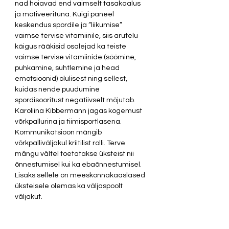
nad hoiavad end vaimselt tasakaalus 
ja motiveerituna. Kuigi paneel 
keskendus spordile ja “liikumise” 
vaimse tervise vitamiinile, siis arutelu 
käigus rääkisid osalejad ka teiste 
vaimse tervise vitamiinide (söömine, 
puhkamine, suhtlemine ja head 
emotsioonid) olulisest ning sellest, 
kuidas nende puudumine 
spordisooritust negatiivselt mõjutab. 
Karoliina Kibbermann jagas kogemust 
võrkpallurina ja tiimisportlasena. 
Kommunikatsioon mängib 
võrkpalliväljakul kriitilist rolli. Terve 
mängu vältel toetatakse üksteist nii 
õnnestumisel kui ka ebaõnnestumisel. 
Lisaks sellele on meeskonnakaaslased 
üksteisele olemas ka väljaspoolt 
väljakut.