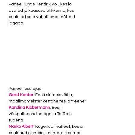
Paneeli juhtis Hendrik Voll, kes lõi 
avatud ja kaasava õhkkonna, kus 
osalejad said vabalt oma mõtteid 
jagada.
Paneeli osalejad:
Gerd Kanter
: Eesti olümpiavõitja, 
maailmameister kettaheites ja treener
Karolina Kibbermann
: Eesti 
võrkpallikoondise liige ja TalTechi 
tudeng
Marko Albert
: Kogenud triatleet, kes on 
osalenud olümpial, mitmetel Ironman 