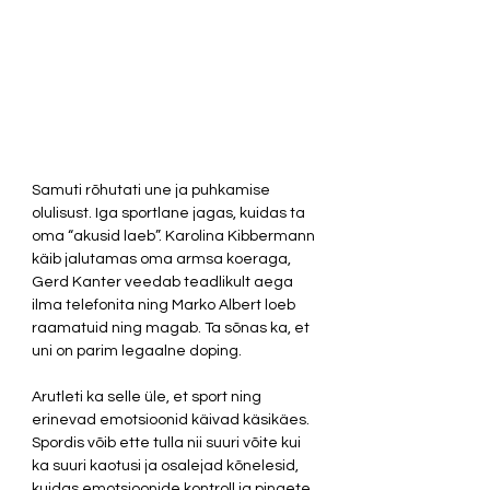
Samuti rõhutati une ja puhkamise 
olulisust. Iga sportlane jagas, kuidas ta 
oma “akusid laeb”. Karolina Kibbermann 
käib jalutamas oma armsa koeraga, 
Gerd Kanter veedab teadlikult aega 
ilma telefonita ning Marko Albert loeb 
raamatuid ning magab. Ta sõnas ka, et 
uni on parim legaalne doping. 
Arutleti ka selle üle, et sport ning 
erinevad emotsioonid käivad käsikäes. 
Spordis võib ette tulla nii suuri võite kui 
ka suuri kaotusi ja osalejad kõnelesid, 
kuidas emotsioonide kontroll ja pingete 