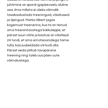
juhtimine on spordi igapäevaelu oluline 
osa, ilma milleta ei oleks võimalik 
tasakaalustada treeninguid, võistluseid 
ja õpinguid. Marko Albert jagas 
kogemust treenerina, kus ta on teinud 
oma treeninitavatega kokkuleppe, et 
pärast suuri võite ja kaotusi on võistlejal 
24 tundi, et oma emotsioonidega toime 
tulla, kas juubeldada või kurb olla. 
Pärast seda jätkub tavapärane 
treening ning tuleb uus päev uute 
võimalustega. 