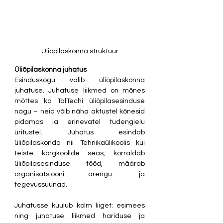
Üliõpilaskonna struktuur
Üliõpilaskonna juhatus
Esinduskogu valib üliõpilaskonna 
juhatuse. Juhatuse liikmed on mõnes 
mõttes ka TalTechi üliõpilasesinduse 
nägu – neid võib näha aktustel kõnesid 
pidamas ja erinevatel tudengielu 
üritustel. Juhatus esindab 
üliõpilaskonda nii Tehnikaülikoolis kui 
teiste kõrgkoolide seas, korraldab 
üliõpilasesinduse tööd, määrab 
organisatsiooni arengu- ja 
tegevussuunad.
Juhatusse kuulub kolm liiget: esimees 
ning juhatuse liikmed hariduse ja 