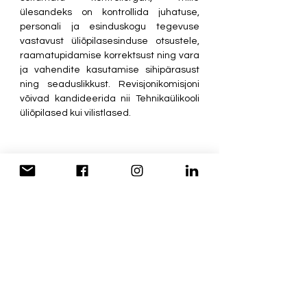
ülesandeks on kontrollida juhatuse, 
personali ja esinduskogu tegevuse 
vastavust üliõpilasesinduse otsustele, 
raamatupidamise korrektsust ning vara 
ja vahendite kasutamise sihipärasust 
ning seaduslikkust. Revisjonikomisjoni 
võivad kandideerida nii Tehnikaülikooli 
üliõpilased kui vilistlased.
Avalöögi orienteerumine 2022
Kokkuvõtteks
Üliõpilaskonna organitega on võimalik 