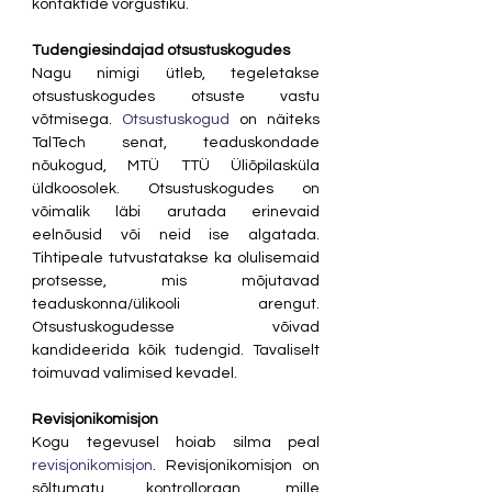
kontaktide võrgustiku.
Tudengiesindajad otsustuskogudes
Nagu nimigi ütleb, tegeletakse 
otsustuskogudes otsuste vastu 
võtmisega. 
Otsustuskogud
 on näiteks 
TalTech senat, teaduskondade 
nõukogud, MTÜ TTÜ Üliõpilasküla 
üldkoosolek. Otsustuskogudes on 
võimalik läbi arutada erinevaid 
eelnõusid või neid ise algatada. 
Tihtipeale tutvustatakse ka olulisemaid 
protsesse, mis mõjutavad 
teaduskonna/ülikooli arengut. 
Otsustuskogudesse võivad 
kandideerida kõik tudengid. Tavaliselt 
toimuvad valimised kevadel.
Revisjonikomisjon
Kogu tegevusel hoiab silma peal 
revisjonikomisjon
. Revisjonikomisjon on 
sõltumatu kontrollorgan, mille 