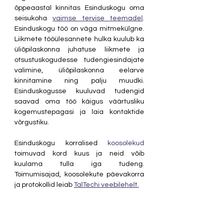
õppeaastal kinnitas Esinduskogu oma 
seisukoha 
vaimse tervise teemadel
. 
Esinduskogu töö on väga mitmekülgne. 
Liikmete tööülesannete hulka kuulub ka 
üliõpilaskonna juhatuse liikmete ja 
otsustuskogudesse tudengiesindajate 
valimine, üliõpilaskonna eelarve 
kinnitamine ning palju muudki. 
Esinduskogusse kuuluvad tudengid 
saavad oma töö käigus väärtusliku 
kogemustepagasi ja laia kontaktide 
võrgustiku.
Esinduskogu korralised 
koosolekud
toimuvad kord kuus ja neid võib 
kuulama tulla iga tudeng. 
Toimumisajad, koosolekute päevakorra 
ja protokollid leiab 
TalTechi veebilehelt.