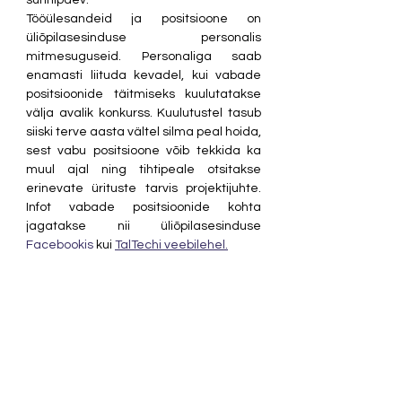
sünnipäev.
Tööülesandeid ja positsioone on 
üliõpilasesinduse personalis 
mitmesuguseid. Personaliga saab 
enamasti liituda kevadel, kui vabade 
positsioonide täitmiseks kuulutatakse 
välja avalik konkurss. Kuulutustel tasub 
siiski terve aasta vältel silma peal hoida, 
sest vabu positsioone võib tekkida ka 
muul ajal ning tihtipeale otsitakse 
erinevate ürituste tarvis projektijuhte. 
Infot vabade positsioonide kohta 
jagatakse nii üliõpilasesinduse 
Facebookis
 kui 
TalTechi veebilehel.