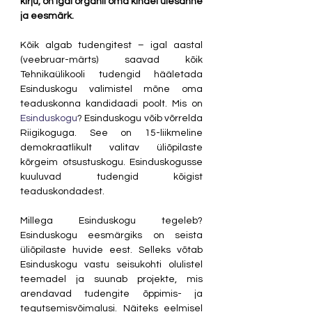
kirju, on igal organil oma kindel ülesanne 
ja eesmärk.
Kõik algab tudengitest – igal aastal 
(veebruar-märts) saavad kõik 
Tehnikaülikooli tudengid hääletada 
Esinduskogu valimistel mõne oma 
teaduskonna kandidaadi poolt. Mis on 
Esinduskogu
? Esinduskogu võib võrrelda 
Riigikoguga. See on 15-liikmeline 
demokraatlikult valitav üliõpilaste 
kõrgeim otsustuskogu. Esinduskogusse 
kuuluvad tudengid kõigist 
teaduskondadest.
Millega Esinduskogu tegeleb? 
Esinduskogu eesmärgiks on seista 
üliõpilaste huvide eest. Selleks võtab 
Esinduskogu vastu seisukohti olulistel 
teemadel ja suunab projekte, mis 
arendavad tudengite õppimis- ja 
tegutsemisvõimalusi. Näiteks eelmisel 