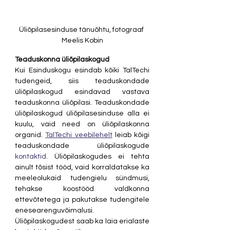
Üliõpilasesinduse tänuõhtu, fotograaf 
Meelis Kobin
Teaduskonna üliõpilaskogud
Kui Esinduskogu esindab kõiki TalTechi 
tudengeid, siis teaduskondade 
üliõpilaskogud esindavad vastava 
teaduskonna üliõpilasi. Teaduskondade 
üliõpilaskogud üliõpilasesinduse alla ei 
kuulu, vaid need on üliõpilaskonna 
organid. 
TalTechi veebilehelt
 leiab kõigi 
teaduskondade üliõpilaskogude 
kontaktid
. Üliõpilaskogudes ei tehta 
ainult tõsist tööd, vaid korraldatakse ka 
meeleolukaid tudengielu sündmusi, 
tehakse koostööd valdkonna 
ettevõtetega ja pakutakse tudengitele 
enesearenguvõimalusi. 
Üliõpilaskogudest saab ka laia erialaste 