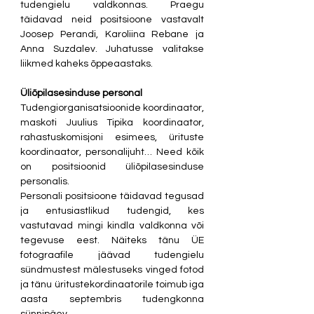
tudengielu valdkonnas. Praegu 
täidavad neid positsioone vastavalt 
Joosep Perandi, Karoliina Rebane ja 
Anna Suzdalev. Juhatusse valitakse 
liikmed kaheks õppeaastaks.
Üliõpilasesinduse personal
Tudengiorganisatsioonide koordinaator, 
maskoti Juulius Tipika koordinaator, 
rahastuskomisjoni esimees, ürituste 
koordinaator, personalijuht… Need kõik 
on positsioonid üliõpilasesinduse 
personalis.
Personali positsioone täidavad tegusad 
ja entusiastlikud tudengid, kes 
vastutavad mingi kindla valdkonna või 
tegevuse eest. Näiteks tänu ÜE 
fotograafile jäävad tudengielu 
sündmustest mälestuseks vinged fotod 
ja tänu üritustekordinaatorile toimub iga 
aasta septembris tudengkonna 