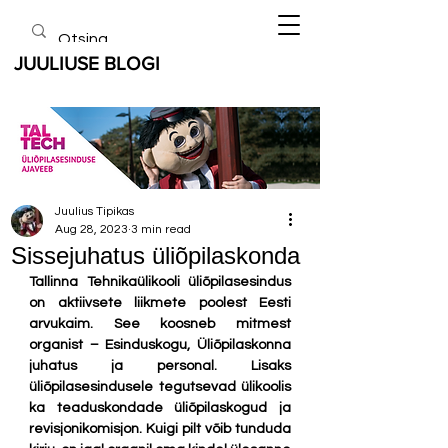
JUULIUSE BLOGI
Juulius Tipikas
Aug 28, 2023
3 min read
Sissejuhatus üliõpilaskonda
Tallinna Tehnikaülikooli üliõpilasesindus 
on aktiivsete liikmete poolest Eesti 
arvukaim. See koosneb mitmest 
organist – Esinduskogu, Üliõpilaskonna 
juhatus ja personal. Lisaks 
üliõpilasesindusele tegutsevad ülikoolis 
ka teaduskondade üliõpilaskogud ja 
revisjonikomisjon. Kuigi pilt võib tunduda 