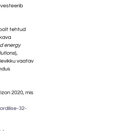
nvesteerib 
oolt tehtud 
ukava 
d energy 
lutions
), 
tulevikku vaatav 
ndus 
izon 2020, mis 
rdilise-32-