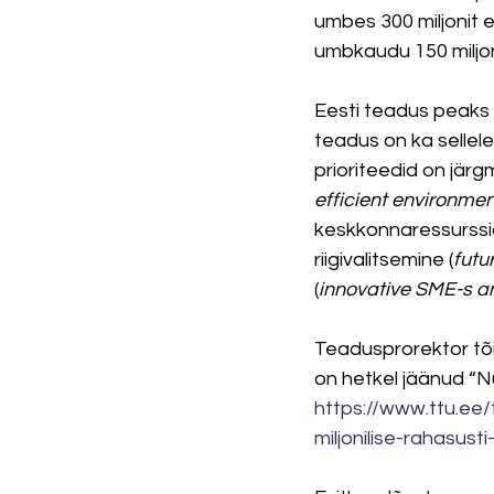
umbes 300 miljonit e
umbkaudu 150 miljoni
Eesti teadus peaks t
teadus on ka sellel
prioriteedid on jär
efficient environme
keskkonnaressurssid
riigivalitsemine (
futu
(
innovative SME-s a
Teadusprorektor tõi 
on hetkel jäänud “Nur
https://www.ttu.ee/
miljonilise-rahasus