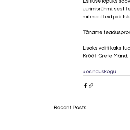
Esitluse lõpuks soov
uurimisrühmi, sest t
mitmeid teid pidi tule
Täname teadusprorek
Lisaks valiti kaks 
Krõõt-Grete Mänd.
#esinduskogu
Recent Posts