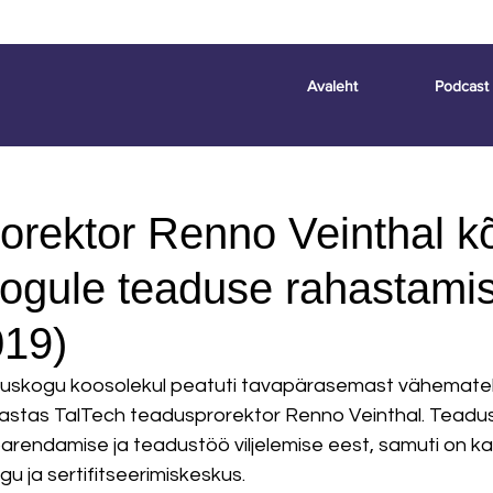
Avaleht
Podcast
orektor Renno Veinthal k
ogule teaduse rahastami
019)
uskogu koosolekul peatuti tavapärasemast vähematel
lastas TalTech teadusprorektor Renno Veinthal. Teadus
rendamise ja teadustöö viljelemise eest, samuti on ka
 ja sertifitseerimiskeskus. 