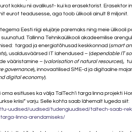
urot kokku nii avalikust- kui ka erasektorist. Erasektor i
t eurot teadusesse, aga toob ülikooli ainult 8 miljonit.
egema Eesti riigi elujärje paremaks ning meie ülikooli p
e suunatud. Tallinna Tehnikaülikooli akadeemilise areng
gmised:  targad ja energiatõhusad keskkonnad (
smart an
nts
), usaldusväärsed IT lahendused – (d
ependable IT so
e vääristamine – (v
alorisation of natural resources
),  
re governance
), innovaatilised SME-d ja digitaalne maja
nd digital economy
).
oma esitluses ka välja TalTech’i targa linna projekti Hor
kse kriisi” varju. Selle kohta saab lähemalt lugeda siit: 
ttu-uudised/uudised/tudengiuudised/taltech-saab-reko
ti-targa-linna-arendamiseks/