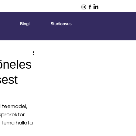
Blogi
Studioosus
õneles
sest
 teemadel, 
prorektor 
 tema hallata 