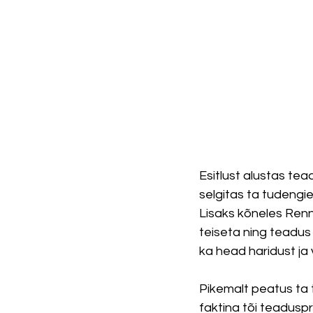
Esitlust alustas te
selgitas ta tudengi
Lisaks kõneles Renno
teiseta ning teadus
ka head haridust ja 
Pikemalt peatus ta t
faktina tõi teadusp