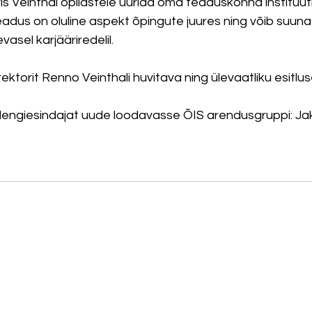
is Veinthal õpilastele uurida oma teaduskonna instituut
eadus on oluline aspekt õpingute juures ning võib suunat
vasel karjääriredelil.
torit Renno Veinthali huvitava ning ülevaatliku esitlus
tudengiesindajat uude loodavasse ÕIS arendusgruppi: Ja