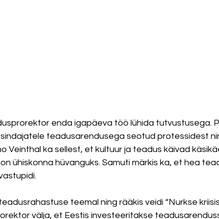
adusprorektor enda igapäeva töö lühida tutvustusega. P
esindajatele teadusarendusega seotud protessidest ni
 Veinthal ka sellest, et kultuur ja teadus käivad käsikäe
 on ühiskonna hüvanguks. Samuti märkis ka, et hea te
vastupidi. 
eadusrahastuse teemal ning rääkis veidi “Nurkse kriisis
rorektor välja, et Eestis investeeritakse teadusarendus