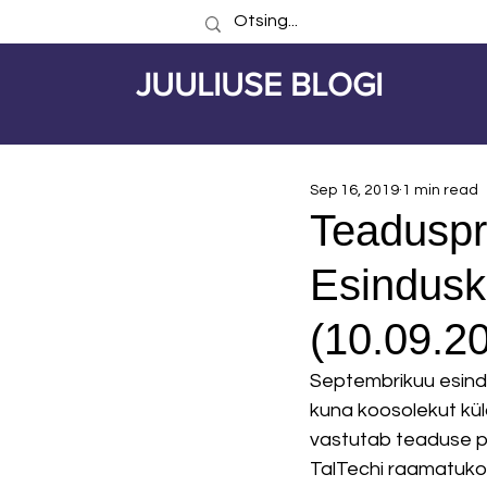
JUULIUSE BLOGI
Sep 16, 2019
1 min read
Teaduspr
Esindusk
(10.09.2
Septembrikuu esind
kuna koosolekut kü
vastutab teaduse pa
TalTechi raamatukogu