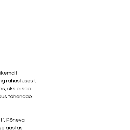
ikemalt 
ng rahastusest. 
s, üks ei saa 
adus tähendab 
t”. Põneva 
se aastas 