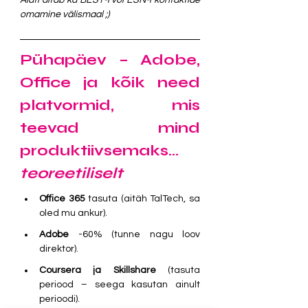
Alati aitab ka BEST-i või ESN-i kontaktide 
omamine välismaal ;)
Pühapäev – Adobe, 
Office ja kõik need 
platvormid, mis 
teevad mind 
produktiivsemaks… 
teoreetiliselt
Office 365
 tasuta (aitäh TalTech, sa 
oled mu ankur).
Adobe
 -60% (tunne nagu loov 
direktor).
Coursera ja Skillshare
 (tasuta 
periood – seega kasutan ainult 
perioodi).