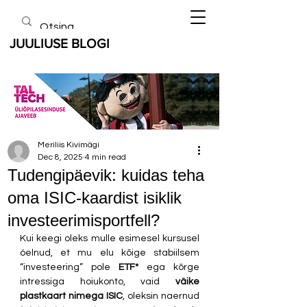
JUULIUSE BLOGI
Meriliis Kivimägi
Dec 8, 2025
4 min read
Tudengipäevik: kuidas teha
oma ISIC-kaardist isiklik
investeerimisportfell?
Kui keegi oleks mulle esimesel kursusel 
öelnud, et mu elu kõige stabiilsem 
“investeering” pole 
ETF*
 ega kõrge 
intressiga hoiukonto, vaid 
väike 
plastkaart nimega ISIC
, oleksin naernud 