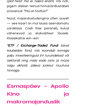
(
plot-twist ma ei naera enam
). Või noh, 
pigem oleksin teinud hinnavõrdlustabeli 
ja küsinud: “Mis on tootlus?”
Nüüd, majandustudengina ütlen ausalt 
— see kaart on mul lausa asendamatu 
varaklass. Cash flow paraneb, kulud 
vähenevad ja elukvaliteet tõuseb. 
Klassikaline 
win–win
.
*ETF / Exchange-Traded Fund:
 börsil 
kaubeldav fond, mis koondab korraga 
palju investeeringuid (nt turuindeksid või 
sektorid) ning mida saab osta ja müüa 
nagu aktsiat, päeva jooksul muutuva 
hinnaga.
Esmaspäev – Apollo 
Kino ja 
makromajanduslik 