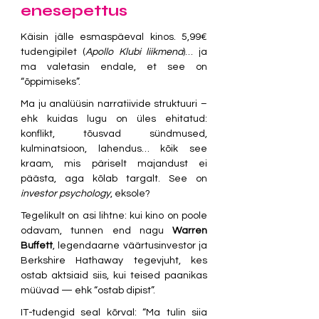
enesepettus
Käisin jälle esmaspäeval kinos. 5,99€ 
tudengipilet (
Apollo Klubi liikmena
)… ja 
ma valetasin endale, et see on 
“õppimiseks”.
Ma ju analüüsin narratiivide struktuuri – 
ehk kuidas lugu on üles ehitatud: 
konflikt, tõusvad sündmused, 
kulminatsioon, lahendus… kõik see 
kraam, mis päriselt majandust ei 
päästa, aga kõlab targalt. See on 
investor psychology
, eksole?
Tegelikult on asi lihtne: kui kino on poole 
odavam, tunnen end nagu 
Warren 
Buffett
, legendaarne väärtusinvestor ja 
Berkshire Hathaway tegevjuht, kes 
ostab aktsiaid siis, kui teised paanikas 
müüvad — ehk “ostab dipist”.
IT-tudengid seal kõrval: “Ma tulin siia 