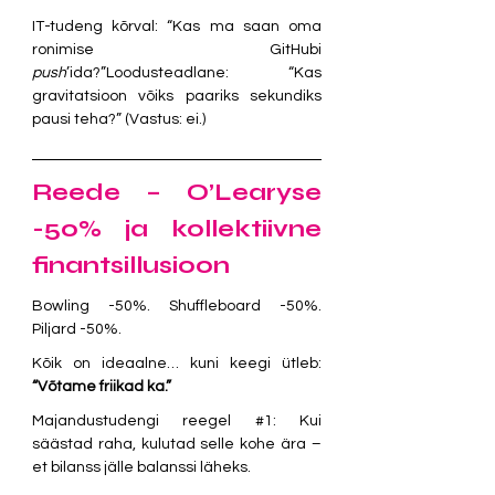
IT-tudeng kõrval: “Kas ma saan oma 
ronimise GitHubi 
push
’ida?”Loodusteadlane: “Kas 
gravitatsioon võiks paariks sekundiks 
pausi teha?” (Vastus: ei.)
Reede – O’Learyse 
-50% ja kollektiivne 
finantsillusioon
Bowling -50%. Shuffleboard -50%. 
Piljard -50%.
Kõik on ideaalne… kuni keegi ütleb: 
“Võtame friikad ka.”
Majandustudengi reegel 
#1
: Kui 
säästad raha, kulutad selle kohe ära – 
et bilanss jälle balanssi läheks.