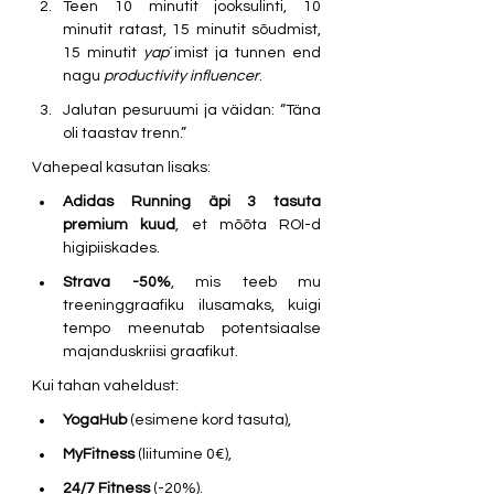
Teen 10 minutit jooksulinti, 10 
minutit ratast, 15 minutit sõudmist, 
15 minutit 
yap
´imist ja tunnen end 
nagu 
productivity influencer
.
Jalutan pesuruumi ja väidan: “Täna 
oli taastav trenn.”
Vahepeal kasutan lisaks:
Adidas Running äpi 3 tasuta 
premium kuud
, et mõõta ROI-d 
higipiiskades.
Strava -50%
, mis teeb mu 
treeninggraafiku ilusamaks, kuigi 
tempo meenutab potentsiaalse 
majanduskriisi graafikut.
Kui tahan vaheldust:
YogaHub 
(esimene kord tasuta),
MyFitness 
(liitumine 0€),
24/7 Fitness 
(-20%).