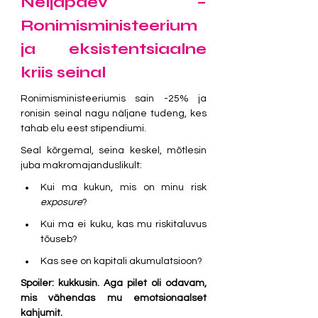
Neljapäev – 
Ronimisministeerium 
ja eksistentsiaalne 
kriis seinal
Ronimisministeeriumis sain -25% ja 
ronisin seinal nagu näljane tudeng, kes 
tahab elu eest stipendiumi.
Seal kõrgemal, seina keskel, mõtlesin 
juba makromajanduslikult:
Kui ma kukun, mis on minu risk 
exposure
?
Kui ma ei kuku, kas mu riskitaluvus 
tõuseb?
Kas see on kapitali akumulatsioon?
Spoiler: kukkusin.
Aga pilet oli odavam, 
mis vähendas mu emotsionaalset 
kahjumit.