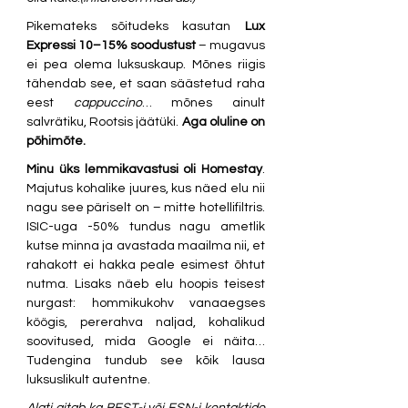
Pikemateks sõitudeks kasutan 
Lux 
Expressi 10–15% soodustust
 – mugavus 
ei pea olema luksuskaup. Mõnes riigis 
tähendab see, et saan säästetud raha 
eest 
cappuccino
… mõnes ainult 
salvrätiku, Rootsis jäätüki. 
Aga oluline on 
põhimõte.
Minu üks lemmikavastusi oli Homestay
. 
Majutus kohalike juures, kus näed elu nii 
nagu see päriselt on – mitte hotellifiltris. 
ISIC-uga -50% tundus nagu ametlik 
kutse minna ja avastada maailma nii, et 
rahakott ei hakka peale esimest õhtut 
nutma. Lisaks näeb elu hoopis teisest 
nurgast: hommikukohv vanaaegses 
köögis, pererahva naljad, kohalikud 
soovitused, mida Google ei näita… 
Tudengina tundub see kõik lausa 
luksuslikult autentne.