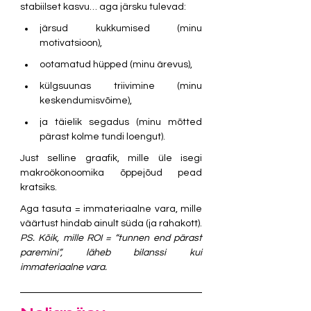
stabiilset kasvu… aga järsku tulevad:
järsud kukkumised (minu 
motivatsioon),
ootamatud hüpped (minu ärevus),
külgsuunas triivimine (minu 
keskendumisvõime),
ja täielik segadus (minu mõtted 
pärast kolme tundi loengut).
Just selline graafik, mille üle isegi 
makroökonoomika õppejõud pead 
kratsiks.
Aga tasuta = immateriaalne vara, mille 
väärtust hindab ainult süda (ja rahakott). 
PS. Kõik, mille ROI = “tunnen end pärast 
paremini”, läheb bilanssi kui 
immateriaalne vara.