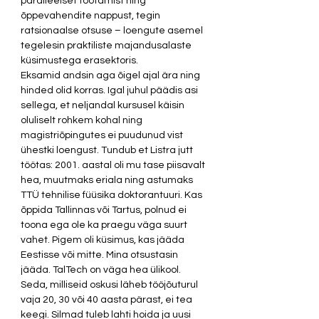
paralleelset töötamist ning 
õppevahendite nappust, tegin 
ratsionaalse otsuse – loengute asemel 
tegelesin praktiliste majandusalaste 
küsimustega erasektoris.  
Eksamid andsin aga õigel ajal ära ning 
hinded olid korras. Igal juhul päädis asi 
sellega, et neljandal kursusel käisin 
oluliselt rohkem kohal ning 
magistriõpingutes ei puudunud vist 
ühestki loengust. Tundub et Listra jutt 
töötas: 2001. aastal oli mu tase piisavalt 
hea, muutmaks eriala ning astumaks 
TTÜ tehnilise füüsika doktorantuuri. Kas 
õppida Tallinnas või Tartus, polnud ei 
toona ega ole ka praegu väga suurt 
vahet. Pigem oli küsimus, kas jääda 
Eestisse või mitte. Mina otsustasin 
jääda. TalTech on väga hea ülikool. 
Seda, milliseid oskusi läheb tööjõuturul 
vaja 20, 30 või 40 aasta pärast, ei tea 
keegi. Silmad tuleb lahti hoida ja uusi 