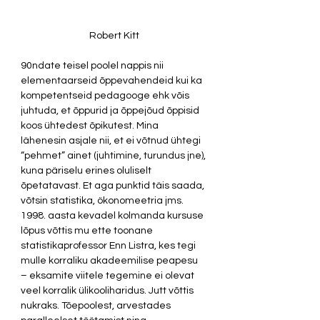
Robert Kitt
90ndate teisel poolel nappis nii 
elementaarseid õppevahendeid kui ka 
kompetentseid pedagooge ehk võis 
juhtuda, et õppurid ja õppejõud õppisid 
koos ühtedest õpikutest. Mina 
lähenesin asjale nii, et ei võtnud ühtegi 
“pehmet” ainet (juhtimine, turundus jne), 
kuna päriselu erines oluliselt 
õpetatavast. Et aga punktid täis saada, 
võtsin statistika, ökonomeetria jms. 
1998. aasta kevadel kolmanda kursuse 
lõpus võttis mu ette toonane 
statistikaprofessor Enn Listra, kes tegi 
mulle korraliku akadeemilise peapesu 
– eksamite viitele tegemine ei olevat 
veel korralik ülikooliharidus. Jutt võttis 
nukraks. Tõepoolest, arvestades 