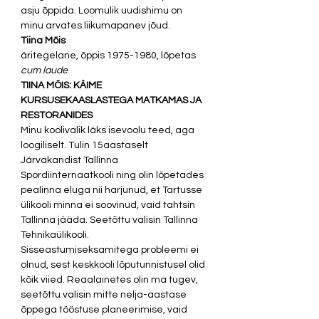
asju õppida. Loomulik uudishimu on 
minu arvates liikumapanev jõud. 
Tiina Mõis
äritegelane, õppis 1975-1980, lõpetas 
cum laude
TIINA MÕIS: KÄIME 
KURSUSEKAASLASTEGA MATKAMAS JA 
RESTORANIDES
Minu koolivalik läks isevoolu teed, aga 
loogiliselt. Tulin 15aastaselt 
Järvakandist Tallinna 
Spordiinternaatkooli ning olin lõpetades 
pealinna eluga nii harjunud, et Tartusse 
ülikooli minna ei soovinud, vaid tahtsin 
Tallinna jääda. Seetõttu valisin Tallinna 
Tehnikaülikooli. 
Sisseastumiseksamitega probleemi ei 
olnud, sest keskkooli lõputunnistusel olid 
kõik viied. Reaalainetes olin ma tugev, 
seetõttu valisin mitte nelja-aastase 
õppega tööstuse planeerimise, vaid 