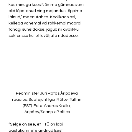
kes minuga koos Nõmme gümnaasiumi 
olid lõpetanud ning majandust õppima 
läinud,” meenutab ta. Koolikaaslasi, 
kellega vähemal või rohkemal määral 
tänagi suheldakse, jagub nii avalikku 
sektorisse kui ettevõtjate ridadesse.  
Peaminister Jüri Ratas Äripäeva 
raadios. Saatejuht Igor Rõtov. Tallinn 
(EST). Foto: Andras Kralla, 
Äripäev/Scanpix Baltics
“Selge on see, et TTÜ on läbi 
aastakümnete andnud Eesti 