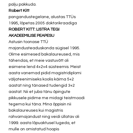
palju pakkuda. 
Robert Kitt
pangandustegelane, alustas TTÜs 
1995, lõpetas 2005 doktorikraadiga 
ROBERT KITT: LISTRA TEGI 
AKADEEMILISE PEAPESU
Astusin toonase TTÜ 
majandusteaduskonda sügisel 1995. 
Olime esimesed bakalaureused, mis 
tähendas, et meie vastuvõtt oli 
esimene lend 4+2+4 süsteemis. Meist 
aasta vanemad pidid magistridiplomi 
väljateenimiseks koolis käima 5+2 
aastat ning tänased tudengid 3+2 
aastat. Nii et juba tänu õpingute 
pikkusele pidime me midagi teistmoodi 
tegema kui täna. Mina õppisin nii 
bakalaureuses kui magistris 
rahvamajandust ning veidi üllatav oli 
1999. aasta lõpuaktusel lugeda, et 
mulle on omistatud hoopis 