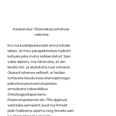
Kaubandus-Tööstuskoja juhatuse 
valimine
Kui ma koolilõpukevadel sinna kohale 
läksin, oli minu perspektiivikas töökoht 
kahjuks juba maha sahkerdatud. Sain 
vaba diplomi, mis tähendas, et olin 
kindla töö- ja elukohata noor inimene. 
Olukord lahenes selliselt, et leidsin 
tuttavate kaudu koos elamispinnaga 
pakutava pearaamatupidaja 
ametikoha Vabariiklikus 
Onkoloogiadispanseris. 
Raamatupidamist olin TPIs õppinud 
vaid kaks semestrit, kuid ma lihtsalt 
pidin hakkama saama ning õnneks sain 