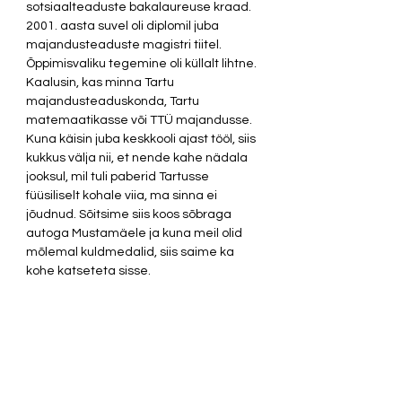
sotsiaalteaduste bakalaureuse kraad. 
2001. aasta suvel oli diplomil juba 
majandusteaduste magistri tiitel.  
Õppimisvaliku tegemine oli küllalt lihtne. 
Kaalusin, kas minna Tartu 
majandusteaduskonda, Tartu 
matemaatikasse või TTÜ majandusse. 
Kuna käisin juba keskkooli ajast tööl, siis 
kukkus välja nii, et nende kahe nädala 
jooksul, mil tuli paberid Tartusse 
füüsiliselt kohale viia, ma sinna ei 
jõudnud. Sõitsime siis koos sõbraga 
autoga Mustamäele ja kuna meil olid 
mõlemal kuldmedalid, siis saime ka 
kohe katseteta sisse. 