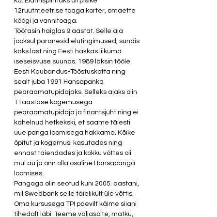
ka. Elamispinnaks oli pisike 
12ruutmeetrise toaga korter, omaette 
köögi ja vannitoaga.  
Töötasin haiglas 9 aastat. Selle aja 
jooksul paranesid elutingimused, sündis 
kaks last ning Eesti hakkas liikuma 
iseseisvuse suunas. 1989 läksin tööle 
Eesti Kaubandus-Tööstuskotta ning 
sealt juba 1991 Hansapanka 
pearaamatupidajaks. Selleks ajaks olin 
11aastase kogemusega 
pearaamatupidaja ja finantsjuht ning ei 
kahelnud hetkekski, et saame täiesti 
uue panga loomisega hakkama. Kõike 
õpitut ja kogemusi kasutades ning 
ennast täiendades ja kokku võttes oli 
mul au ja õnn olla osaline Hansapanga 
loomises.  
Pangaga olin seotud kuni 2005. aastani, 
mil Swedbank selle täielikult üle võttis. 
Oma kursusega TPI päevilt käime siiani 
tihedalt läbi. Teeme väljasõite, matku, 