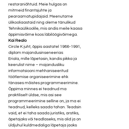
restoraniõhtuid. Meie hulgas on 
mitmeid finantsjuhte ja 
pearaamatupidajaid. Meenutame 
ülikooliaastaid ning oleme tänulikud 
Tehnikaülikoolile, mis andis meile kaasa 
õppimisvõime koos läbilöögivõimega. 
Kai Realo
Circle K juht, õppis aastatel 1986-1991, 
diplom majandusinseneerias 
Eriala, mille lõpetasin, kandis pikka ja 
keerulist nime – majandusliku 
informatsiooni mehhaniseeritud 
töötlemise organiseerimine ehk 
tänases mõistes programmeerimine. 
Õppima minnes ei teadnud ma 
praktiliselt üldse, mis asi see 
programmeerimine selline on, ja ma ei 
teadnud, kelleks saada tahan. Teadsin 
vaid, et ei taha saada juristiks, arstiks, 
õpetajaks või teadlaseks, mis olid ja on 
üldjuhul kuldmedaliga lõpetaja jaoks 