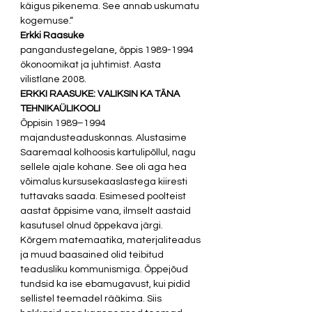
käigus pikenema. See annab uskumatu 
kogemuse.“ 
Erkki Raasuke
pangandustegelane, õppis 1989-1994 
ökonoomikat ja juhtimist. Aasta 
vilistlane 2008. 
ERKKI RAASUKE: VALIKSIN KA TÄNA 
TEHNIKAÜLIKOOLI
Õppisin 1989–1994 
majandusteaduskonnas. Alustasime 
Saaremaal kolhoosis kartulipõllul, nagu 
sellele ajale kohane. See oli aga hea 
võimalus kursusekaaslastega kiiresti 
tuttavaks saada. Esimesed poolteist 
aastat õppisime vana, ilmselt aastaid 
kasutusel olnud õppekava järgi. 
Kõrgem matemaatika, materjaliteadus 
ja muud baasained olid teibitud 
teadusliku kommunismiga. Õppejõud 
tundsid ka ise ebamugavust, kui pidid 
sellistel teemadel rääkima. Siis 