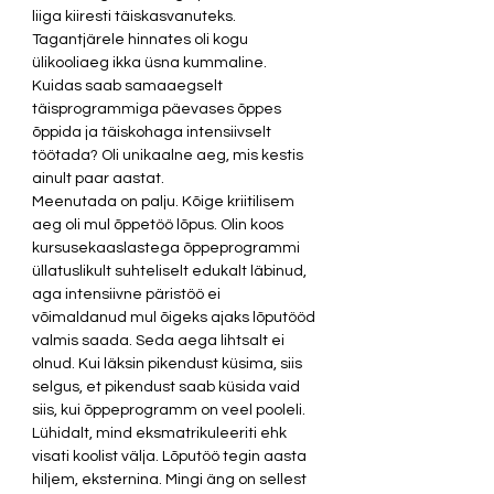
liiga kiiresti täiskasvanuteks. 
Tagantjärele hinnates oli kogu 
ülikooliaeg ikka üsna kummaline. 
Kuidas saab samaaegselt 
täisprogrammiga päevases õppes 
õppida ja täiskohaga intensiivselt 
töötada? Oli unikaalne aeg, mis kestis 
ainult paar aastat.  
Meenutada on palju. Kõige kriitilisem 
aeg oli mul õppetöö lõpus. Olin koos 
kursusekaaslastega õppeprogrammi 
üllatuslikult suhteliselt edukalt läbinud, 
aga intensiivne päristöö ei 
võimaldanud mul õigeks ajaks lõputööd 
valmis saada. Seda aega lihtsalt ei 
olnud. Kui läksin pikendust küsima, siis 
selgus, et pikendust saab küsida vaid 
siis, kui õppeprogramm on veel pooleli. 
Lühidalt, mind eksmatrikuleeriti ehk 
visati koolist välja. Lõputöö tegin aasta 
hiljem, eksternina. Mingi äng on sellest 