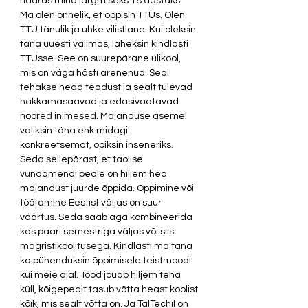
haaras mind järgmiseks 18 aastaks.  
Ma olen õnnelik, et õppisin TTÜs. Olen 
TTÜ tänulik ja uhke vilistlane. Kui oleksin 
täna uuesti valimas, läheksin kindlasti 
TTÜsse. See on suurepärane ülikool, 
mis on väga hästi arenenud. Seal 
tehakse head teadust ja sealt tulevad 
hakkamasaavad ja edasivaatavad 
noored inimesed. Majanduse asemel 
valiksin täna ehk midagi 
konkreetsemat, õpiksin inseneriks. 
Seda sellepärast, et taolise 
vundamendi peale on hiljem hea 
majandust juurde õppida. Õppimine või 
töötamine Eestist väljas on suur 
väärtus. Seda saab aga kombineerida 
kas paari semestriga väljas või siis 
magristikoolitusega. Kindlasti ma täna 
ka pühenduksin õppimisele teistmoodi 
kui meie ajal. Tööd jõuab hiljem teha 
küll, kõigepealt tasub võtta heast koolist 
kõik, mis sealt võtta on. Ja TalTechil on 