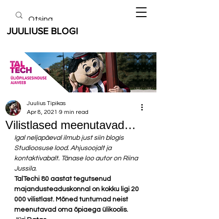
JUULIUSE BLOGI
Juulius Tipikas
Apr 8, 2021
9 min read
Vilistlased meenutavad…
Igal neljapäeval ilmub just siin blogis 
Studioosuse lood. Ahjusoojalt ja 
kontaktivabalt. Tänase loo autor on Riina 
Jussila.
TalTechi 80 aastat tegutsenud 
majandusteaduskonnal on kokku ligi 20 
000 vilistlast. Mõned tuntumad neist 
meenutavad oma õpiaega ülikoolis. 