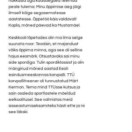
hakkasid aga kaasaegsed teemad 
peale tulema. Minu õppimise aeg jäigi 
ilmselt kõige segasematesse 
aastatesse. Õppetöö käis valdavalt 
Koplis, mõned päevad ka Mustamäel.  
Keskkooli lõpetades olin ma ilma selge 
suunata noor. Teadsin, et majandust 
võiks õppima minna, aga see oli selline 
hajus eesmärk. Otsustavaks sai minu 
side spordiga. Tulin spordiklassist ja olin 
mänginud mõned aastad Eesti 
esindusmeeskonnas korvpalli. TTÜ 
korvpallitreener oli tunnustatud Märt 
Kermon. Tema mind TTÜsse kutsus ja 
sain osaleda sportlastele mõeldud 
eelkoolitusel. See valmistas meid 
sisseastumiseksamiteks hästi ette ja nii 
see läkski.  