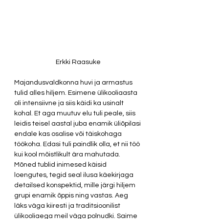
Erkki Raasuke
Majandusvaldkonna huvi ja armastus 
tulid alles hiljem. Esimene ülikooliaasta 
oli intensiivne ja siis käidi ka usinalt 
kohal. Et aga muutuv elu tuli peale, siis 
leidis teisel aastal juba enamik üliõpilasi 
endale kas osalise või täiskohaga 
töökoha. Edasi tuli paindlik olla, et nii töö 
kui kool mõistlikult ära mahutada. 
Mõned tublid inimesed käisid 
loengutes, tegid seal ilusa käekirjaga 
detailsed konspektid, mille järgi hiljem 
grupi enamik õppis ning vastas. Aeg 
läks väga kiiresti ja traditsioonilist 
ülikooliaega meil väga polnudki. Saime 