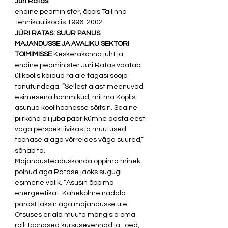
Jüri Ratas
endine peaminister, õppis Tallinna 
Tehnikaülikoolis 1996-2002 
JÜRI RATAS: SUUR PANUS 
MAJANDUSSE JA AVALIKU SEKTORI 
TOIMIMISSE
 Keskerakonna juht ja 
endine peaminister Jüri Ratas vaatab 
ülikoolis käidud rajale tagasi sooja 
tänutundega. “Sellest ajast meenuvad 
esimesena hommikud, mil ma Koplis 
asunud koolihoonesse sõitsin. Sealne 
piirkond oli juba paarikümne aasta eest 
väga perspektiivikas ja muutused 
toonase ajaga võrreldes väga suured,” 
sõnab ta.  
Majandusteaduskonda õppima minek 
polnud aga Ratase jaoks sugugi 
esimene valik. “Asusin õppima 
energeetikat. Kahekolme nädala 
pärast läksin aga majandusse üle. 
Otsuses eriala muuta mängisid oma 
rolli toonased kursusevennad ja -õed, 