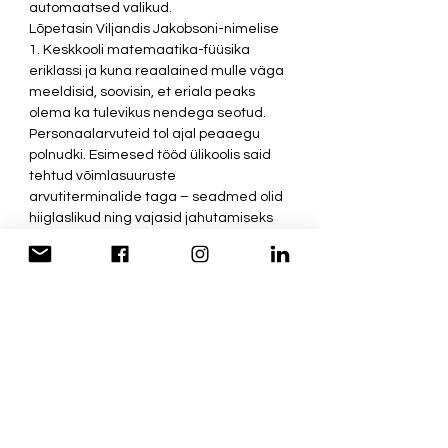
automaatsed valikud.  
Lõpetasin Viljandis Jakobsoni-nimelise 
1. Keskkooli matemaatika-füüsika 
eriklassi ja kuna reaalained mulle väga 
meeldisid, soovisin, et eriala peaks 
olema ka tulevikus nendega seotud. 
Personaalarvuteid tol ajal peaaegu 
polnudki. Esimesed tööd ülikoolis said 
tehtud võimlasuuruste 
arvutiterminalide taga – seadmed olid 
hiiglaslikud ning vajasid jahutamiseks 
palju õhku. Kui õues oli liiga kuum, need 
ei töötanud ja suure külmaga samuti 
mitte. Mäletan ühte kursusetööd, mille 
kirjutasin käsitsi binaarkoodis ehk 
lehekülgede kaupa lihtsalt nulle ja 
ühtesid. Programm tuli aga ära teha 
ning töö ära kaitsta. Sain hakkama.  
Minu diplomitöö juhendajaks oli Leo 
Võhandu, üks legendaarsemaid 
professoreid ja õppejõude läbi aegade. 