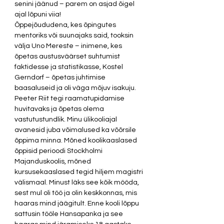
senini jäänud – parem on asjad õigel 
ajal lõpuni viia!  
Õppejõududena, kes õpingutes 
mentoriks või suunajaks said, tooksin 
välja Uno Mereste – inimene, kes 
õpetas austusväärset suhtumist 
faktidesse ja statistikasse, Kostel 
Gerndorf – õpetas juhtimise 
baasaluseid ja oli väga mõjuv isakuju. 
Peeter Riit tegi raamatupidamise 
huvitavaks ja õpetas olema 
vastutustundlik. Minu ülikooliajal 
avanesid juba võimalused ka võõrsile 
õppima minna. Mõned koolikaaslased 
õppisid perioodi Stockholmi 
Majanduskoolis, mõned 
kursusekaaslased tegid hiljem magistri 
välismaal. Minust läks see kõik mööda, 
sest mul oli töö ja olin keskkonnas, mis 
haaras mind jäägitult. Enne kooli lõppu 
sattusin tööle Hansapanka ja see 