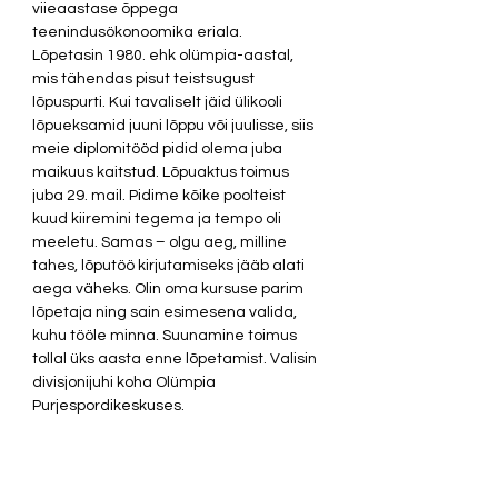
viieaastase õppega 
teenindusökonoomika eriala.  
Lõpetasin 1980. ehk olümpia-aastal, 
mis tähendas pisut teistsugust 
lõpuspurti. Kui tavaliselt jäid ülikooli 
lõpueksamid juuni lõppu või juulisse, siis 
meie diplomitööd pidid olema juba 
maikuus kaitstud. Lõpuaktus toimus 
juba 29. mail. Pidime kõike poolteist 
kuud kiiremini tegema ja tempo oli 
meeletu. Samas – olgu aeg, milline 
tahes, lõputöö kirjutamiseks jääb alati 
aega väheks. Olin oma kursuse parim 
lõpetaja ning sain esimesena valida, 
kuhu tööle minna. Suunamine toimus 
tollal üks aasta enne lõpetamist. Valisin 
divisjonijuhi koha Olümpia 
Purjespordikeskuses.  