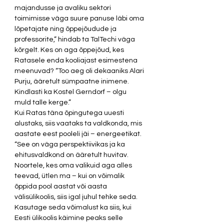
majandusse ja avaliku sektori 
toimimisse väga suure panuse läbi oma 
lõpetajate ning õppejõudude ja 
professorite,” hindab ta TalTechi väga 
kõrgelt. Kes on aga õppejõud, kes 
Ratasele enda kooliajast esimestena 
meenuvad? “Too aeg oli dekaaniks Alari 
Purju, ääretult sümpaatne inimene. 
Kindlasti ka Kostel Gerndorf – olgu 
muld talle kerge.”  
Kui Ratas täna õpingutega uuesti 
alustaks, siis vaataks ta valdkonda, mis 
aastate eest pooleli jäi – energeetikat. 
“See on väga perspektiivikas ja ka 
ehitusvaldkond on ääretult huvitav. 
Noortele, kes oma valikuid aga alles 
teevad, ütlen ma – kui on võimalik 
õppida pool aastat või aasta 
välisülikoolis, siis igal juhul tehke seda. 
Kasutage seda võimalust ka siis, kui 
Eesti ülikoolis käimine peaks selle 