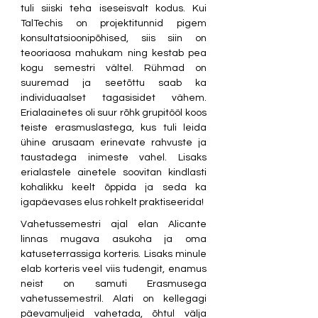
tuli siiski teha iseseisvalt kodus. Kui 
TalTechis on projektitunnid pigem 
konsultatsioonipõhised, siis siin on 
teooriaosa mahukam ning kestab pea 
kogu semestri vältel. Rühmad on 
suuremad ja seetõttu saab ka 
individuaalset tagasisidet vähem. 
Erialaainetes oli suur rõhk grupitööl koos 
teiste erasmuslastega, kus tuli leida 
ühine arusaam erinevate rahvuste ja 
taustadega inimeste vahel. Lisaks 
erialastele ainetele soovitan kindlasti 
kohalikku keelt õppida ja seda ka 
igapäevases elus rohkelt praktiseerida!
Vahetussemestri ajal elan Alicante 
linnas mugava asukoha ja oma 
katuseterrassiga korteris. Lisaks minule 
elab korteris veel viis tudengit, enamus 
neist on samuti Erasmusega 
vahetussemestril. Alati on kellegagi 
päevamuljeid vahetada, õhtul välja 