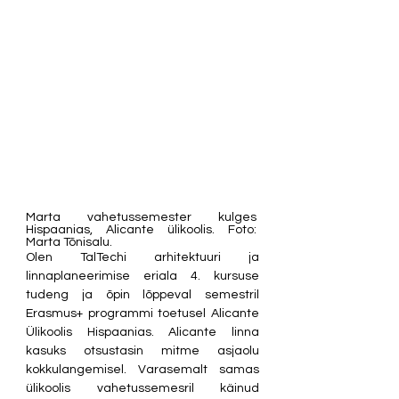
Marta vahetussemester kulges 
Hispaanias, Alicante ülikoolis. Foto: 
Marta Tõnisalu.
Olen TalTechi arhitektuuri ja 
linnaplaneerimise eriala 4. kursuse 
tudeng ja õpin lõppeval semestril 
Erasmus+ programmi toetusel Alicante 
Ülikoolis Hispaanias. Alicante linna 
kasuks otsustasin mitme asjaolu 
kokkulangemisel. Varasemalt samas 
ülikoolis vahetussemesril käinud 