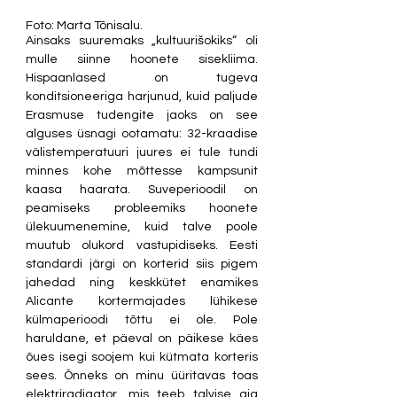
Foto: Marta Tõnisalu.
Ainsaks suuremaks „kultuurišokiks“ oli 
mulle siinne hoonete sisekliima. 
Hispaanlased on tugeva 
konditsioneeriga harjunud, kuid paljude 
Erasmuse tudengite jaoks on see 
alguses üsnagi ootamatu: 32-kraadise 
välistemperatuuri juures ei tule tundi 
minnes kohe mõttesse kampsunit 
kaasa haarata. Suveperioodil on 
peamiseks probleemiks hoonete 
ülekuumenemine, kuid talve poole 
muutub olukord vastupidiseks. Eesti 
standardi järgi on korterid siis pigem 
jahedad ning keskkütet enamikes 
Alicante kortermajades lühikese 
külmaperioodi tõttu ei ole. Pole 
haruldane, et päeval on päikese käes 
õues isegi soojem kui kütmata korteris 
sees. Õnneks on minu üüritavas toas 
elektriradiaator, mis teeb talvise aja 