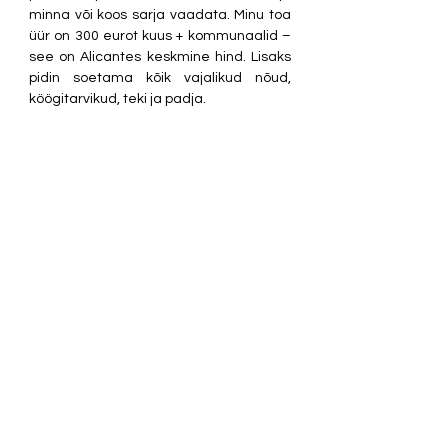
minna või koos sarja vaadata. Minu toa 
üür on 300 eurot kuus + kommunaalid – 
see on Alicantes keskmine hind. Lisaks 
pidin soetama kõik vajalikud nõud, 
köögitarvikud, teki ja padja.