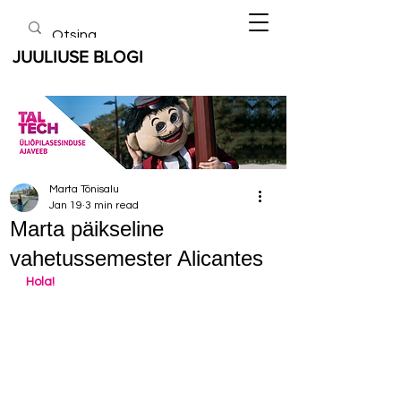
JUULIUSE BLOGI
Marta Tõnisalu
Jan 19
3 min read
Marta päikseline
vahetussemester Alicantes
Hola!