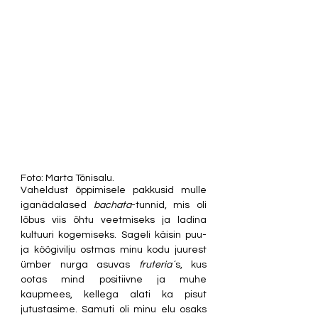
Foto: Marta Tõnisalu.
Vaheldust õppimisele pakkusid mulle 
iganädalased 
bachata
-tunnid, mis oli 
lõbus viis õhtu veetmiseks ja ladina 
kultuuri kogemiseks. Sageli käisin puu- 
ja köögivilju ostmas minu kodu juurest 
ümber nurga asuvas 
fruteria´
s, kus 
ootas mind positiivne ja muhe 
kaupmees, kellega alati ka pisut 
jutustasime. Samuti oli minu elu osaks 