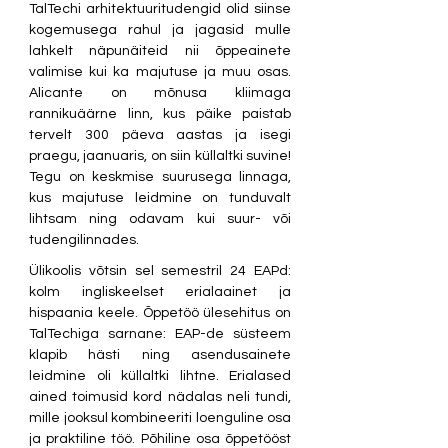
TalTechi arhitektuuritudengid olid siinse 
kogemusega rahul ja jagasid mulle 
lahkelt näpunäiteid nii õppeainete 
valimise kui ka majutuse ja muu osas. 
Alicante on mõnusa kliimaga 
rannikuäärne linn, kus päike paistab 
tervelt 300 päeva aastas ja isegi 
praegu, jaanuaris, on siin küllaltki suvine! 
Tegu on keskmise suurusega linnaga, 
kus majutuse leidmine on tunduvalt 
lihtsam ning odavam kui suur- või 
tudengilinnades.
Ülikoolis võtsin sel semestril 24 EAPd: 
kolm ingliskeelset erialaainet ja 
hispaania keele. Õppetöö ülesehitus on 
TalTechiga sarnane: EAP-de süsteem 
klapib hästi ning asendusainete 
leidmine oli küllaltki lihtne. Erialased 
ained toimusid kord nädalas neli tundi, 
mille jooksul kombineeriti loenguline osa 
ja praktiline töö. Põhiline osa õppetööst 