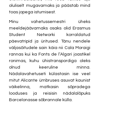
oluliselt mugavamaks ja päästab mind 
toas jopega istumisest.
Minu vahetussemestri üheks 
meeldejäävamaks osaks olid Erasmus 
Student Networki korraldatud 
päevatripid ja üritused. Tänu nendele 
väljasõitudele sain käia nii Cala Moraigi 
rannas kui ka Fonts de l’Algari joastikel 
ronimas, kuhu ühistranspordiga oleks 
olnud keeruline minna. 
Nädalavahetuseti külastasin ise veel 
mitut Alicante ümbruses asuvat kaunist 
väikelinna, matkasin sõpradega 
looduses ja reisisin nädalalõpuks 
Barcelonasse sõbrannale külla.