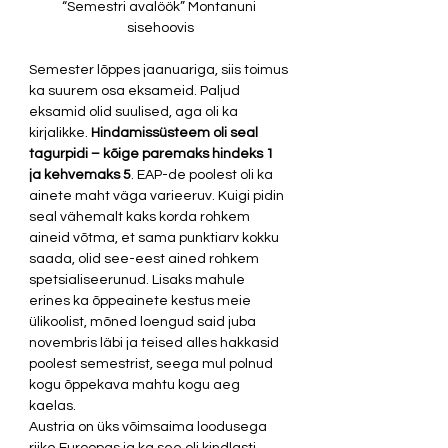
“Semestri avalöök” Montanuni 
sisehoovis
Semester lõppes jaanuariga, siis toimus 
ka suurem osa eksameid. Paljud 
eksamid olid suulised, aga oli ka 
kirjalikke. 
Hindamissüsteem oli seal 
tagurpidi – kõige paremaks hindeks 1 
ja kehvemaks 5
. EAP-de poolest oli ka 
ainete maht väga varieeruv. Kuigi pidin 
seal vähemalt kaks korda rohkem 
aineid võtma, et sama punktiarv kokku 
saada, olid see-eest ained rohkem 
spetsialiseerunud. Lisaks mahule 
erines ka õppeainete kestus meie 
ülikoolist, mõned loengud said juba 
novembris läbi ja teised alles hakkasid 
poolest semestrist, seega mul polnud 
kogu õppekava mahtu kogu aeg 
kaelas. 
Austria on üks võimsaima loodusega 