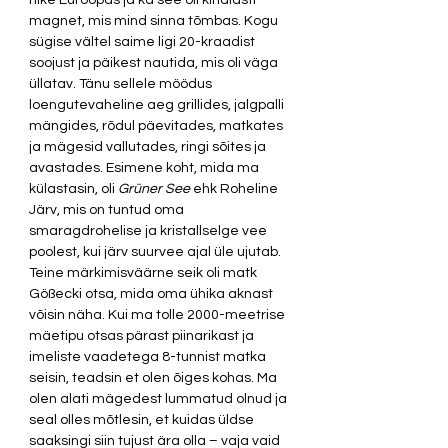
riike Euroopas ja ka see oli kindlasti 
magnet, mis mind sinna tõmbas. Kogu 
sügise vältel saime ligi 20-kraadist 
soojust ja päikest nautida, mis oli väga 
üllatav. Tänu sellele möödus 
loengutevaheline aeg grillides, jalgpalli 
mängides, rõdul päevitades, matkates 
ja mägesid vallutades, ringi sõites ja 
avastades. Esimene koht, mida ma 
külastasin, oli 
Grüner See
 ehk Roheline 
Järv, mis on tuntud oma 
smaragdrohelise ja kristallselge vee 
poolest, kui järv suurvee ajal üle ujutab. 
Teine märkimisväärne seik oli matk 
Gößecki otsa, mida oma ühika aknast 
võisin näha. Kui ma tolle 2000-meetrise 
mäetipu otsas pärast piinarikast ja 
imeliste vaadetega 8-tunnist matka 
seisin, teadsin et olen õiges kohas. Ma 
olen alati mägedest lummatud olnud ja 
seal olles mõtlesin, et kuidas üldse 
saaksingi siin tujust ära olla – vaja vaid 