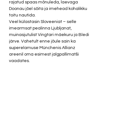
rajatud spaas mõnuleda, laevaga 
Doonau jõel sõita ja imehead kohalikku 
toitu nautida. 
Veel külastasin Sloveeniat – selle 
imearmsat pealinna Ljubljanat, 
muinasjutulist Vingtari mäekuru ja Bledi 
järve. Vahetult enne jõule sain ka 
superelamuse Münchenis Allianz 
areenil oma esimest jalgpallimatši 
vaadates. 