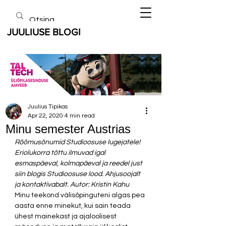
JUULIUSE BLOGI
Juulius Tipikas
Apr 22, 2020
4 min read
Minu semester Austrias
Rõõmusõnumid Studioosuse lugejatele! 
Eriolukorra tõttu ilmuvad igal 
esmaspäeval, kolmapäeval ja reedel just 
siin blogis Studioosuse lood. Ahjusoojalt 
ja kontaktivabalt. Autor: Kristin Kahu
Minu teekond välisõpinguteni algas pea 
aasta enne minekut, kui sain teada 
ühest mainekast ja ajaloolisest 