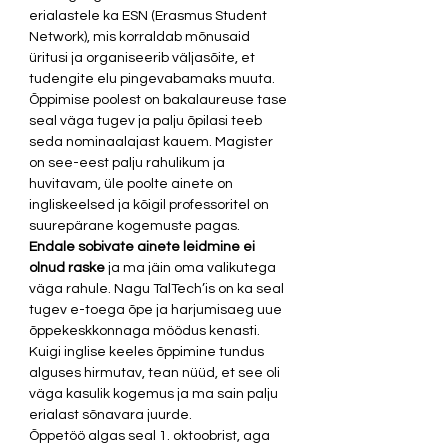
erialastele ka ESN (Erasmus Student 
Network), mis korraldab mõnusaid 
üritusi ja organiseerib väljasõite, et 
tudengite elu pingevabamaks muuta. 
Õppimise poolest on bakalaureuse tase 
seal väga tugev ja palju õpilasi teeb 
seda nominaalajast kauem. Magister 
on see-eest palju rahulikum ja 
huvitavam, üle poolte ainete on 
ingliskeelsed ja kõigil professoritel on 
suurepärane kogemuste pagas. 
Endale sobivate ainete leidmine ei 
olnud raske
 ja ma jäin oma valikutega 
väga rahule. Nagu TalTech’is on ka seal 
tugev e-toega õpe ja harjumisaeg uue 
õppekeskkonnaga möödus kenasti. 
Kuigi inglise keeles õppimine tundus 
alguses hirmutav, tean nüüd, et see oli 
väga kasulik kogemus ja ma sain palju 
erialast sõnavara juurde. 
Õppetöö algas seal 1. oktoobrist, aga 