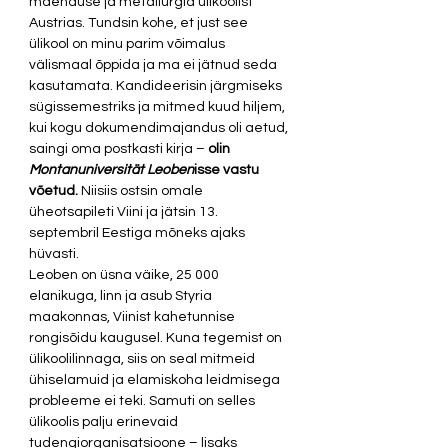
mäenduse ja metallurgia ülikoolist 
Austrias. Tundsin kohe, et just see 
ülikool on minu parim võimalus 
välismaal õppida ja ma ei jätnud seda 
kasutamata. Kandideerisin järgmiseks 
sügissemestriks ja mitmed kuud hiljem, 
kui kogu dokumendimajandus oli aetud, 
saingi oma postkasti kirja –
 olin 
Montanuniversität Leoben
isse vastu 
võetud.
 Niisiis ostsin omale 
üheotsapileti Viini ja jätsin 13. 
septembril Eestiga mõneks ajaks 
hüvasti. 
Leoben on üsna väike, 25 000 
elanikuga, linn ja asub Styria 
maakonnas, Viinist kahetunnise 
rongisõidu kaugusel. Kuna tegemist on 
ülikoolilinnaga, siis on seal mitmeid 
ühiselamuid ja elamiskoha leidmisega 
probleeme ei teki. Samuti on selles 
ülikoolis palju erinevaid 
tudengiorganisatsioone – lisaks 