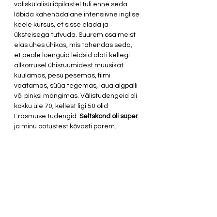
väliskülalisüliõpilastel tuli enne seda 
läbida kahenädalane intensiivne inglise 
keele kursus, et sisse elada ja 
üksteisega tutvuda. Suurem osa meist 
elas ühes ühikas, mis tähendas seda, 
et peale loenguid leidsid alati kellegi 
allkorrusel ühisruumidest muusikat 
kuulamas, pesu pesemas, filmi 
vaatamas, süüa tegemas, lauajalgpalli 
või pinksi mängimas. Välistudengeid oli 
kokku üle 70, kellest ligi 50 olid 
Erasmuse tudengid. 
Seltskond oli super
ja minu ootustest kõvasti parem. 