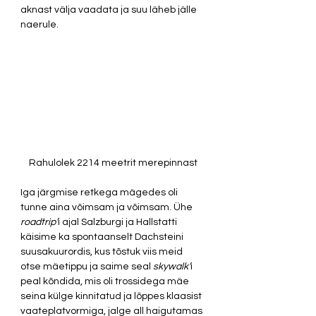
aknast välja vaadata ja suu läheb jälle 
naerule. 
Rahulolek 2214 meetrit merepinnast
Iga järgmise retkega mägedes oli 
tunne aina võimsam ja võimsam. Ühe 
roadtrip’
i ajal Salzburgi ja Hallstatti 
käisime ka spontaanselt Dachsteini 
suusakuurordis, kus tõstuk viis meid 
otse mäetippu ja saime seal 
skywalk’
i 
peal kõndida, mis oli trossidega mäe 
seina külge kinnitatud ja lõppes klaasist 
vaateplatvormiga, jalge all haigutamas 