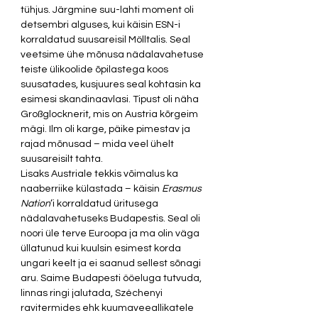
tühjus. Järgmine suu-lahti moment oli 
detsembri alguses, kui käisin ESN-i 
korraldatud suusareisil Mölltalis. Seal 
veetsime ühe mõnusa nädalavahetuse 
teiste ülikoolide õpilastega koos 
suusatades, kusjuures seal kohtasin ka 
esimesi skandinaavlasi. Tipust oli näha 
Großglocknerit, mis on Austria kõrgeim 
mägi. Ilm oli karge, päike pimestav ja 
rajad mõnusad – mida veel ühelt 
suusareisilt tahta. 
Lisaks Austriale tekkis võimalus ka 
naaberriike külastada – käisin 
Erasmus 
Nation
’i korraldatud üritusega 
nädalavahetuseks Budapestis. Seal oli 
noori üle terve Euroopa ja ma olin väga 
üllatunud kui kuulsin esimest korda 
ungari keelt ja ei saanud sellest sõnagi 
aru. Saime Budapesti ööeluga tutvuda, 
linnas ringi jalutada, Széchenyi 
ravitermides ehk kuumaveeallikatele 