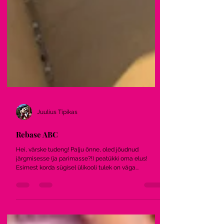
Juulius Tipikas
Rebase ABC
Hei, värske tudeng! Palju õnne, oled jõudnud
järgmisesse (ja parimasse?!) peatükki oma elus!
Esimest korda sügisel ülikooli tulek on väga...