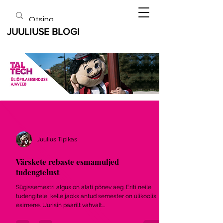
JUULIUSE BLOGI
Juulius Tipikas
Värskete rebaste esmamuljed
tudengielust
Sügissemestri algus on alati põnev aeg. Eriti neile
tudengitele, kelle jaoks antud semester on ülikoolis
esimene. Uurisin paarilt vahvalt...