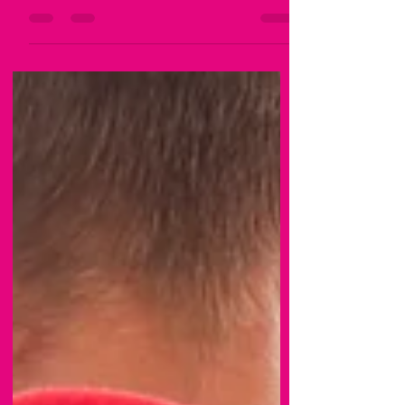
Kodune ülesanne valmistab peavalu või loengute
sisu mõistmine tundub ilmvõimatu? Tudeng, ära oota
abi küsimisega ja keeruliste...