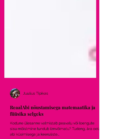
Juulius Tipikas
ReaalAbi nõustamisega matemaatika ja
füüsika selgeks