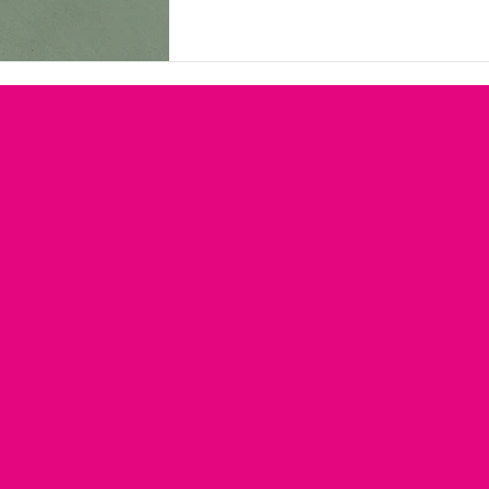
ja sellest kujunenud arusaamad ve
Tänaseks on ATH-st saanud pigem 
supervõime kui rahn tee peal, seega
veidi oma maailma avada. Diagnoos
pexels.c