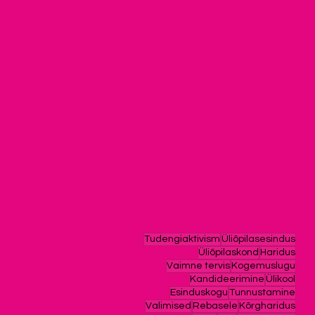
Tudengiaktivism
Üliõpilasesindus
Üliõpilaskond
Haridus
Vaimne tervis
Kogemuslugu
Kandideerimine
Ülikool
Esinduskogu
Tunnustamine
Valimised
Rebasele
Kõrgharidus