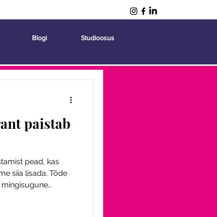
Blogi
Studioosus
ant paistab
stamist pead, kas
me siia lisada. Tõde
il mingisugune
ia, sõprade või on
ee info on väga erinev