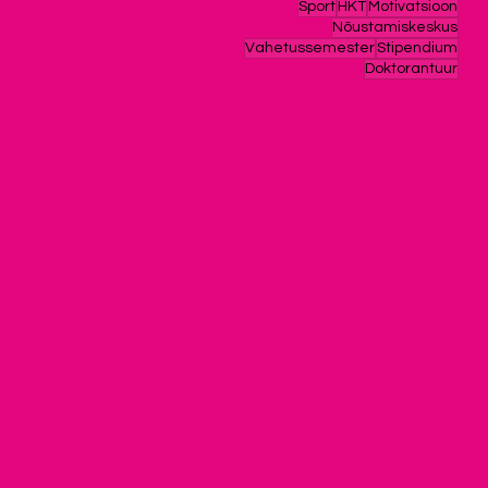
Sport
HKT
Motivatsioon
Nõustamiskeskus
Vahetussemester
Stipendium
Doktorantuur