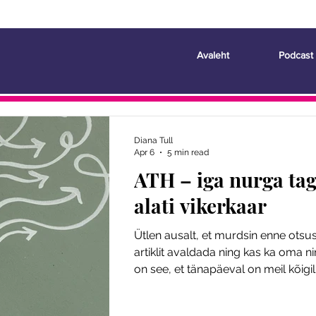
Avaleht
Podcast
Diana Tull
Apr 6
5 min read
ATH – iga nurga tag
alati vikerkaar
Ütlen ausalt, et murdsin enne otsu
artiklit avaldada ning kas ka oma ni
on see, et tänapäeval on meil kõig
kokkupuude ATH-ga, kas läbi meed
meil endil kellelgi diagnoos, kuid s