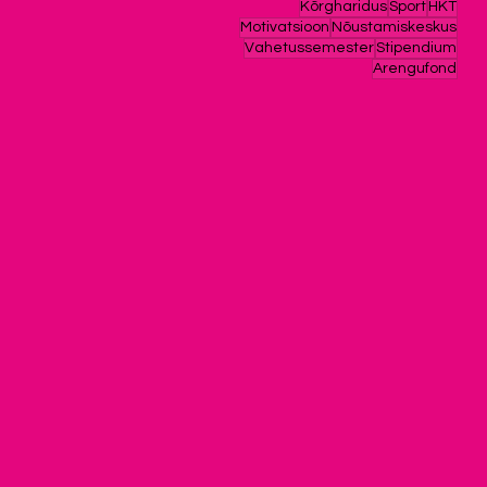
Kõrgharidus
Sport
HKT
Motivatsioon
Nõustamiskeskus
Vahetussemester
Stipendium
Arengufond