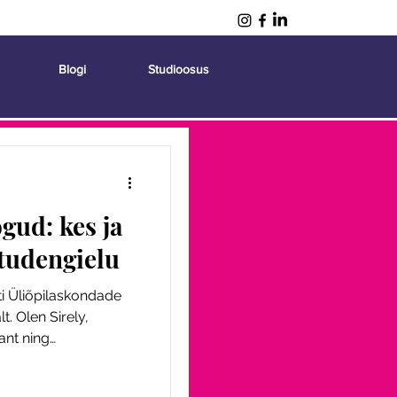
Blogi
Studioosus
gud: kes ja
tudengielu
sti Üliõpilaskondade
lt. Olen Sirely,
ant ning
iskommunikatsiooni
dajana algas