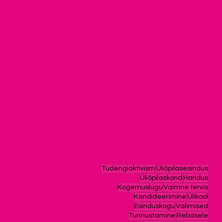
Tudengiaktivism
Üliõpilasesindus
Üliõpilaskond
Haridus
Kogemuslugu
Vaimne tervis
Kandideerimine
Ülikool
Esinduskogu
Valimised
Tunnustamine
Rebasele