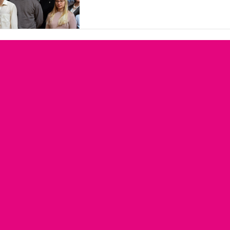
bakalaureuseõppe lõpus esinduskog
ÜE on tegelikult väga äge koht. Ots
sest see tundus suurepärase võim
TalTechi tudengeid nii riiklikul kui 
tasand