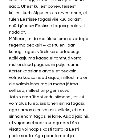
sest ei teagi, mis sellest kõigest nüüd 
saab. Ühest küljest põnev, teisest 
küljest kurb. Alguses olin arvestanud, et 
tulen Eestisse tagasi viie kuu pärast, 
nüüd jõudsin Eestisse tagasi peale viit 
nädalat.
Mõtlesin, mida ma üldse oma asjadega 
tegema peaksin ‒ kas tulen Taani 
kunagi tagasi või olukord ei laabugi. 
Kõiki asju ma kaasa ei tahtnud võtta, 
mul ei olnud pagasis nii palju ruumi. 
Korterikaaslane arvas, et peaksin 
võtma kaasa need asjad, millest ma ei 
ole valmis loobuma ja maha jätma 
sellised, millest on pigem suva.
Jätsin oma Taani kodu niimoodi, et kui 
võimalus tuleb, siis lähen sinna tagasi, 
aga samas olen valmis selleks, et ma 
sinna enam tagasi ei lähe. Asjad jäid nii, 
et vajadusel saaks keegi need ära 
visata või hoopis kasti tõsta ja Eesti 
poole saata. Aga paar tomatit ja 