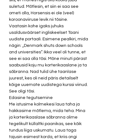
siis, et mõnes riigis olid koolid juba 
suletud. Mõtlesin, et siin ei saa see 
ometi olla, Horsensis ei ole (veel) 
koroonaviiruse levik nii tõsine.
Vaatasin kohe igaks juhuks 
usaldusväärset ingliskeelset Taani 
uudiste portaali. Esimene pealkiri, mida 
nägin: „Denmark shuts down schools 
and universities“. Ikka veel oli tunne, et 
see ei saa olla tõsi. Mõne minuti pärast 
saabusid koju mu korterikaaslane ja ta 
sõbranna. Nad tulid ühe taanlase 
juurest, kes oli neid päris detailselt 
kõige uuemate uudistega kurssi viinud. 
See oligi tõsi.
Edasine tegutsemine
Me istusime kolmekesi laua taha ja 
hakkasime mõtlema, mida teha. Mina 
ja korterikaaslase sõbranna olime 
tegelikult küllaltki paanikas, see kõik 
tundus liiga uskumatu. Laua taga 
tajusin esimest korda, et kriis ongi 