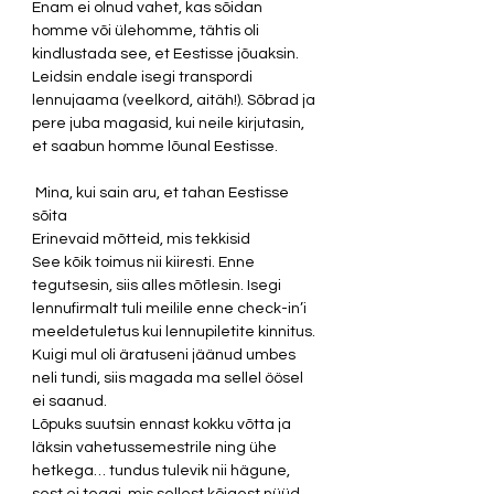
Enam ei olnud vahet, kas sõidan 
homme või ülehomme, tähtis oli 
kindlustada see, et Eestisse jõuaksin. 
Leidsin endale isegi transpordi 
lennujaama (veelkord, aitäh!). Sõbrad ja 
pere juba magasid, kui neile kirjutasin, 
et saabun homme lõunal Eestisse. 
 Mina, kui sain aru, et tahan Eestisse 
sõita
Erinevaid mõtteid, mis tekkisid
See kõik toimus nii kiiresti. Enne 
tegutsesin, siis alles mõtlesin. Isegi 
lennufirmalt tuli meilile enne check-in’i 
meeldetuletus kui lennupiletite kinnitus. 
Kuigi mul oli äratuseni jäänud umbes 
neli tundi, siis magada ma sellel öösel 
ei saanud.
Lõpuks suutsin ennast kokku võtta ja 
läksin vahetussemestrile ning ühe 
hetkega… tundus tulevik nii hägune, 