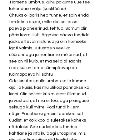
 Horsensi ümbrus, kuhu pakume uue tee 
lahenduse välja (koolitööna)
Õhtuks oli päris hea tunne, et sain enda 
to-do listi asjad, mille olin sellesse 
päeva planeerinud, tehtud. Samuti olin 
päris korralikult järgmise päeva tundide 
jaoks ettevalmistunud ja olin homseks 
igati valmis. Jutustasin veel ka 
sõbrannaga ja nentisime mõlemad, et 
see on nii kurb, et ma sel ajal Taanis 
olen, kui on tema sünnipäevapidu.
Kolmapäeva hilisõhtu
Õde kirjutas mulle umbes kella kümne 
ajal ja küsis, kas mu ülikool pannakse ka 
kinni. Olin sellest küsimusest üllatunud 
ja vastasin, et ma ei tea, aga praeguse 
seisuga küll mitte. Pool tundi hiljem 
nägin Facebooki grupis taanikeelset 
uudist, et kõik koolid suletakse kaheks 
nädalaks. See uudiste link tundus 
kahtlane ja info kuidagi utoopiline, mis 