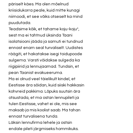
päriselt käes. Ma olen mõelnud 
kriisiolukorra peale, kuid mitte kunagi 
niimoodi, et see võiks otseselt ka mind 
puudutada.
Teadsime kõik, et tahame koju-koju*, 
sest ma ei tahtnud üksinda Taani 
isolatsiooni jääda ja samuti ei tundnud 
ennast enam seal turvaliselt. Uudistes 
räägiti, et hakatakse isegi toidupoode 
sulgema. Varsti võidakse sulgeda ka 
riigipiirid ja lennujaamad. Tundsin, et 
pean Taanist evakueeruma.
Ma ei olnud veel täielikult kindel, et 
Eestisse ära sõidan, kuid siiski hakkasin 
kohvreid pakkima. Lõpuks suutsin ära 
otsustada, et ma ostan lennupileti ja 
tulen Eestisse, vahet ei ole, mis see 
maksab ja mis koolist saab. Ma tahan 
ennast turvalisena tunda. 
Läksin lennufirma lehele ja ostsin 
endale pileti järgmiseks hommikuks. 