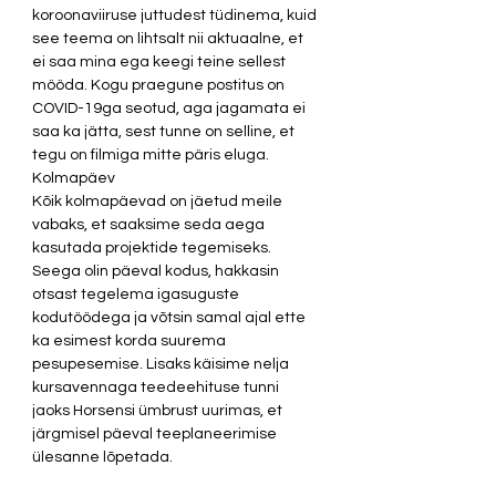
koroonaviiruse juttudest tüdinema, kuid 
see teema on lihtsalt nii aktuaalne, et 
ei saa mina ega keegi teine sellest 
mööda. Kogu praegune postitus on 
COVID-19ga seotud, aga jagamata ei 
saa ka jätta, sest tunne on selline, et 
tegu on filmiga mitte päris eluga. 
Kolmapäev
Kõik kolmapäevad on jäetud meile 
vabaks, et saaksime seda aega 
kasutada projektide tegemiseks. 
Seega olin päeval kodus, hakkasin 
otsast tegelema igasuguste 
kodutöödega ja võtsin samal ajal ette 
ka esimest korda suurema 
pesupesemise. Lisaks käisime nelja 
kursavennaga teedeehituse tunni 
jaoks Horsensi ümbrust uurimas, et 
järgmisel päeval teeplaneerimise 
ülesanne lõpetada. 