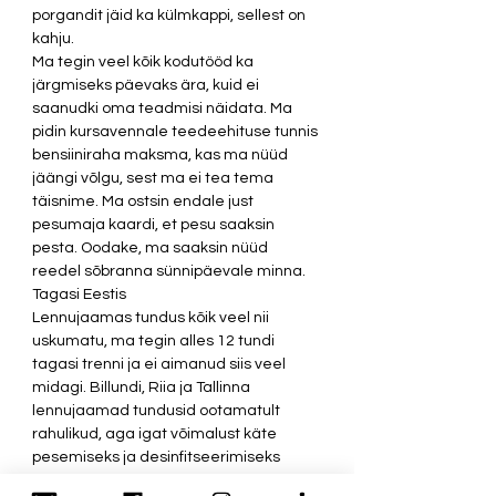
porgandit jäid ka külmkappi, sellest on 
kahju.
Ma tegin veel kõik kodutööd ka 
järgmiseks päevaks ära, kuid ei 
saanudki oma teadmisi näidata. Ma 
pidin kursavennale teedeehituse tunnis 
bensiiniraha maksma, kas ma nüüd 
jäängi võlgu, sest ma ei tea tema 
täisnime. Ma ostsin endale just 
pesumaja kaardi, et pesu saaksin 
pesta. Oodake, ma saaksin nüüd 
reedel sõbranna sünnipäevale minna.
Tagasi Eestis
Lennujaamas tundus kõik veel nii 
uskumatu, ma tegin alles 12 tundi 
tagasi trenni ja ei aimanud siis veel 
midagi. Billundi, Riia ja Tallinna 
lennujaamad tundusid ootamatult 
rahulikud, aga igat võimalust käte 
pesemiseks ja desinfitseerimiseks 
kasutasin siiski. Jõudsin neljapäeva 