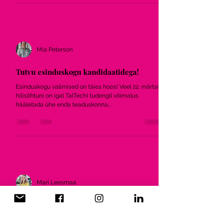
Mia Peterson
Tutvu esinduskogu kandidaatidega!
Esinduskogu valimised on täies hoos! Veel 22. märtsi
hilisõhtuni on igal TalTechi tudengil võimalus
hääletada ühe enda teaduskonna...
Mari Leesmaa
Tallinna Tehnikaülikool tunnustab 2022.
Aasta Parimaid